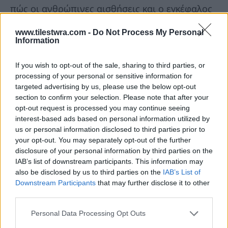
πώς οι ανθρώπινες αισθήσεις και ο εγκέφαλος
μπορούν να την επεξεργαστούν. Το ανθρώπινο
www.tilestwra.com -
Do Not Process My Personal
αυτί είναι ικανό να αντιλαμβάνεται ήχους από
Information
πολύ χαμηλούς έως πολύ δυνατούς, αλλά σε
If you wish to opt-out of the sale, sharing to third parties, or
ακραία επίπεδα προκαλείται φυσική βλάβη στο
processing of your personal or sensitive information for
μέσο και έσω αυτί, οδηγώντας σε άμεση και
targeted advertising by us, please use the below opt-out
section to confirm your selection. Please note that after your
μόνιμη κώφωση. Ευτυχώς, δεν υπάρχουν
opt-out request is processed you may continue seeing
άμεσες ανθρώπινες καταγραφές από την
interest-based ads based on personal information utilized by
έκρηξη – οι ιστορικές αποστάσεις και η
us or personal information disclosed to third parties prior to
your opt-out. You may separately opt-out of the further
μέθοδος μέτρησης σημαίνουν ότι η επίδραση
disclosure of your personal information by third parties on the
ανακατασκευάζεται έμμεσα μέσω της
IAB’s list of downstream participants. This information may
also be disclosed by us to third parties on the
IAB’s List of
ατμοσφαιρικής πίεσης και μεταγενέστερων
Downstream Participants
that may further disclose it to other
παρατηρήσεων.
third parties.
Personal Data Processing Opt Outs