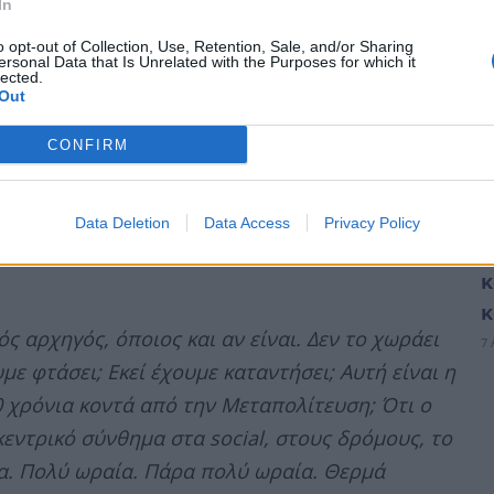
In
o opt-out of Collection, Use, Retention, Sale, and/or Sharing
ersonal Data that Is Unrelated with the Purposes for which it
lected.
Out
CONFIRM
Μ
Data Deletion
Data Access
Privacy Policy
τ
κ
κ
 αρχηγός, όποιος και αν είναι. Δεν το χωράει
7 
με φτάσει; Εκεί έχουμε καταντήσει; Αυτή είναι η
0 χρόνια κοντά από την Μεταπολίτευση; Ότι ο
κεντρικό σύνθημα στα social, στους δρόμους, το
α. Πολύ ωραία. Πάρα πολύ ωραία. Θερμά