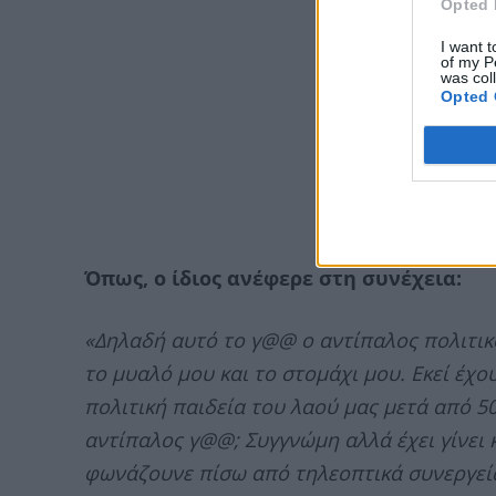
Opted 
I want t
of my P
was col
Opted 
Όπως, ο ίδιος ανέφερε στη συνέχεια:
«Δηλαδή αυτό το γ@@ ο αντίπαλος πολιτικός
το μυαλό μου και το στομάχι μου. Εκεί έχου
πολιτική παιδεία του λαού μας μετά από 5
αντίπαλος γ@@; Συγγνώμη αλλά έχει γίνει 
φωνάζουνε πίσω από τηλεοπτικά συνεργεί