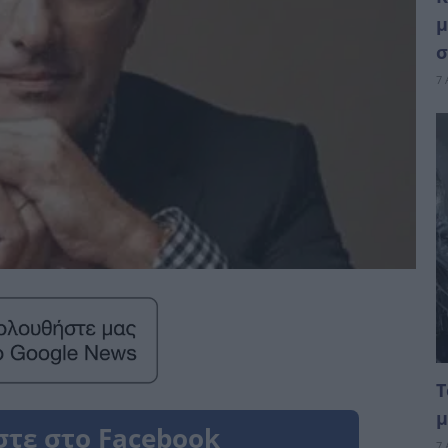
μ
σ
7 
Τ
μ
7 