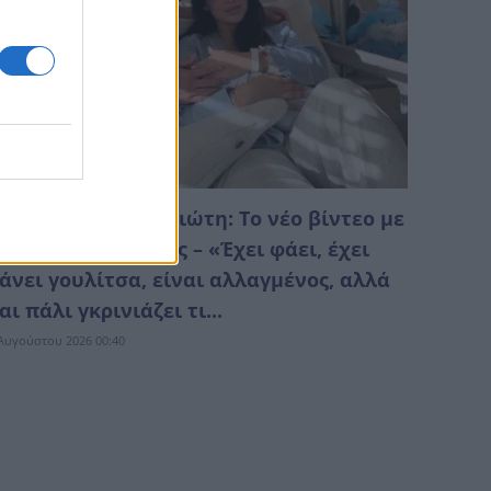
αριαλένα Ρουμελιώτη: Το νέο βίντεο με
ον 2 μηνών γιο της – «Έχει φάει, έχει
άνει γουλίτσα, είναι αλλαγμένος, αλλά
αι πάλι γκρινιάζει τι...
Αυγούστου 2026 00:40