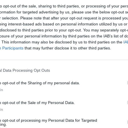
to opt-out of the sale, sharing to third parties, or processing of your per
formation for targeted advertising by us, please use the below opt-out s
r selection. Please note that after your opt-out request is processed y
eing interest-based ads based on personal information utilized by us or
disclosed to third parties prior to your opt-out. You may separately opt-
losure of your personal information by third parties on the IAB’s list of
. This information may also be disclosed by us to third parties on the
IA
Participants
that may further disclose it to other third parties.
l Data Processing Opt Outs
Σ
ε
o opt-out of the Sharing of my personal data.
ης
της 11
Ιανουαρίου, στον REAL FM,
α
In
 εν έτει 2022 να υπάρχει τόσος φανατισμός που
7 
o opt-out of the Sale of my Personal Data.
α και μπλε καφενεία;».
In
to opt-out of processing my Personal Data for Targeted
ing.