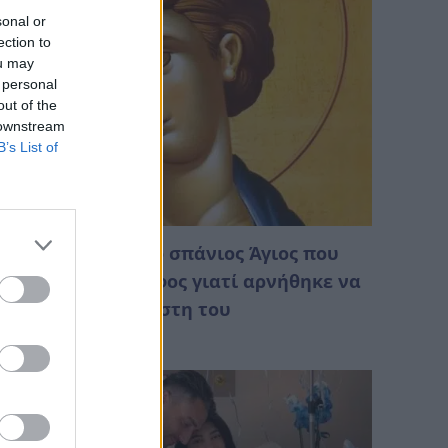
sonal or
ection to
ou may
 personal
out of the
 downstream
B’s List of
ήμερα γιορτάζει ο σπάνιος Άγιος που
κτελέστηκε με ξίφος γιατί αρνήθηκε να
ποκηρύξει την πίστη του
Αυγούστου 2026 01:30