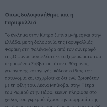
Όπως δολοφονήθηκε και η
Γαρυφαλλιά
Το έγκλημα στην Κύπρο ξυπνά μνήμες και στην
Ελλάδα, με τη δολοφονία της Γαρυφαλλιάς
Ψαράκη στη Φολέγανδρο από τον σύντροφό
της.Ο φόνος συντελέστηκε τα ξημερώματα του
περασμένου Σαββάτου, όταν ο 30χρονος,
γεωργιανής καταγωγής, κάλεσε ο ίδιος την
αστυνομία και ισχυρίστηκε ότι ενώ βρισκόταν
με τη φίλη του, Λέσια Μπίκοβα, στην Πέτρα
του Ρωμιού στην Πάφο, εκείνη πλησίασε στο
χείλος του γκρεμού, έχασε την ισορροπία της
και έπεσε στο κενό, σημειώνουν στο ρεπορτάζ