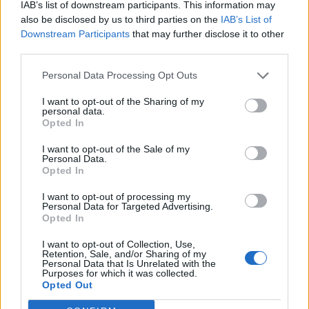
IAB’s list of downstream participants. This information may
also be disclosed by us to third parties on the
IAB’s List of
Downstream Participants
that may further disclose it to other
third parties.
Personal Data Processing Opt Outs
I want to opt-out of the Sharing of my
personal data.
Opted In
I want to opt-out of the Sale of my
Πώς αποκαλύφθηκε ο ύποπτος
Personal Data.
Opted In
Σύμφωνα με τα όσα ακούστηκαν ενώπιον του
I want to opt-out of processing my
Personal Data for Targeted Advertising.
Επαρχιακού Δικαστηρίου Πάφου, ο ύποπτος
Opted In
ανακρινόμενος έπεσε σε πολλές αντιφάσεις.
I want to opt-out of Collection, Use,
Retention, Sale, and/or Sharing of my
Σημαντικότερη από αυτές, το σημείο που
Personal Data that Is Unrelated with the
Purposes for which it was collected.
έδειχνε στους αστυνομικούς ότι κατέπεσε η
Opted Out
άτυχη νεαρή γυναίκα. Συγκεκριμένα, ο φίλος