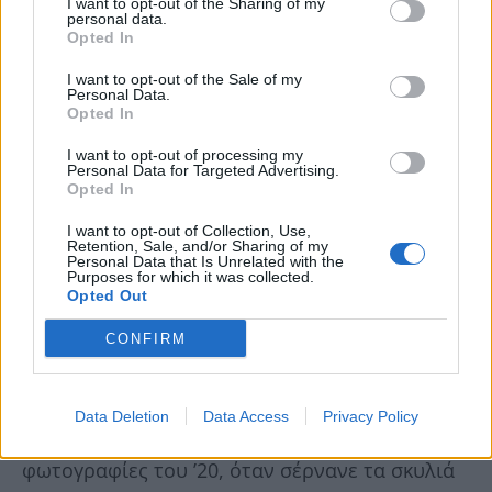
I want to opt-out of the Sharing of my
personal data.
Opted In
I want to opt-out of the Sale of my
Personal Data.
Opted In
I want to opt-out of processing my
Personal Data for Targeted Advertising.
Opted In
I want to opt-out of Collection, Use,
Retention, Sale, and/or Sharing of my
Personal Data that Is Unrelated with the
Purposes for which it was collected.
Opted Out
Γιατί στη Σταδίου του ’60 ο κόσμος πέρναγε,
CONFIRM
κοίταζε και γύρναγε σπίτι γιατί με το δώρο
έπρεπε να πληρώσει το ηλεκτρικό ή το νερό.
Data Deletion
Data Access
Privacy Policy
Και αναπολούσε το παρελθόν κοιτάζοντας
φωτογραφίες του ’20, όταν σέρνανε τα σκυλιά