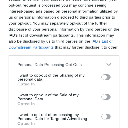
κατόπιν εορτής; Προσωπικά βρίσκω αυτή τη
opt-out request is processed you may continue seeing
interest-based ads based on personal information utilized by
διαφήμιση φθηνή, χυδαία και λίαν
us or personal information disclosed to third parties prior to
προκλητική… εάν τώρα τα καταστήματα
your opt-out. You may separately opt-out of the further
#jumbo που απευθύνονται κυρίως σε παιδιά,
disclosure of your personal information by third parties on the
IAB’s list of downstream participants. This information may
θέλουν να προκαλέσουν προς χάριν πώλησης,
also be disclosed by us to third parties on the
IAB’s List of
έχουν κάνει τεράστιο λάθος και πρέπει να
Downstream Participants
that may further disclose it to other
third parties.
σκεφτούν ότι πρέπει να αποσυρθεί. Και να
ήθελα να φάω κοκορέτσι, αηδίασα. Το Πάσχα
Personal Data Processing Opt Outs
είναι γιορτή που επιβάλλει τον σεβασμό και
I want to opt-out of the Sharing of my
personal data.
δεν πρέπει στο όνομα καμίας φθηνής
Opted In
σεξουαλικότητας να προβάλλεται με αυτό τον
I want to opt-out of the Sale of my
τρόπο.
Personal Data.
Opted In
Λυπάμαι που το λέω, αγαπώ τα καταστήματα
I want to opt-out of processing my
Personal Data for Targeted Advertising.
jumbo, όμως αυτό δεν μου άρεσε καθόλου,
Opted In