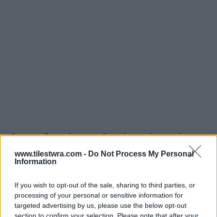
3ον και βασικότερο η διαφήμιση έχει σχέση με
το Άγιο #Πάσχα… Πώς είναι δυνατόν να
www.tilestwra.com -
Do Not Process My Personal
Information
συγκρίνεται το Πάσχα με σεξουαλικά
υπονοούμενα;
Ποιος μεγαλοφυής εγκέφαλος
If you wish to opt-out of the sale, sharing to third parties, or
σκέφτηκε αυτό το τερατούργημα;
Ο κύριος
processing of your personal or sensitive information for
targeted advertising by us, please use the below opt-out
jumbo το ενέκρινε αφού το είδε ή το είδε
section to confirm your selection. Please note that after your