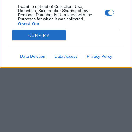
σχεδόν #σοκαρίστηκα όταν την πρωτοείδα και
I want to opt-out of Collection, Use,
Retention, Sale, and/or Sharing of my
δεν είμαι κάποια θρησκόληπτη, αντίθετα ένας
Personal Data that Is Unrelated with the
Purposes for which it was collected.
πολύ προχωρημένος άνθρωπος που όμως έχει
Opted Out
αισθητική και ξέρει ότι κάποια πράγματα έχουν
CONFIRM
όρια… Δεν ξέρω αν συμφωνείτε μαζί μου θέλω
να ακούσω τη γνώμη σας, κάνω λάθος;
»,
σημείωσε στην ανάρτησή της.
Data Deletion
Data Access
Privacy Policy