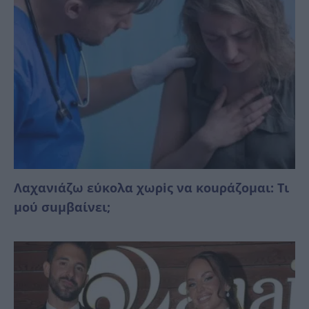
Λαχανıάζω εύκολα χωρiς να κοuράζομαι: Τι
μού σuμβαίνει;