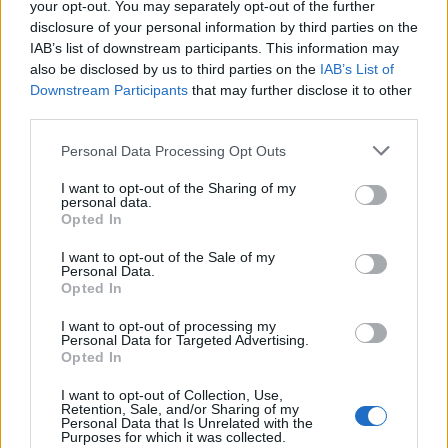
your opt-out. You may separately opt-out of the further
disclosure of your personal information by third parties on the
IAB’s list of downstream participants. This information may
also be disclosed by us to third parties on the
IAB’s List of
Downstream Participants
that may further disclose it to other
third parties.
Και ξέρετε τι είναι αυτό που πάντα μου έκανε
Personal Data Processing Opt Outs
εντύπωση; Ότι ο άνθρωπος που
I want to opt-out of the Sharing of my
personal data.
κατηγορούνταν ως ο εγκέφαλος της 17
Opted In
Νοέμβρη δεν πιάστηκε επειδή τον πρόδωσε
I want to opt-out of the Sale of my
κάποιος συνεργός. Δεν πιάστηκε επειδή τον
Personal Data.
Opted In
έπνιξαν οι τύψεις. Δεν βοήθησε ποτέ να
αποκαλυφθεί η αλήθεια.
I want to opt-out of processing my
Personal Data for Targeted Advertising.
Opted In
Πιάστηκε γιατί βρέθηκαν τα χαρτιά του. Οι
I want to opt-out of Collection, Use,
Retention, Sale, and/or Sharing of my
σημειώσεις του για τον Κωστή Περατικό. Τα
Personal Data that Is Unrelated with the
Purposes for which it was collected.
κρατούσε σπίτι του. Σαν αρχεία. Σαν τρόπαια.