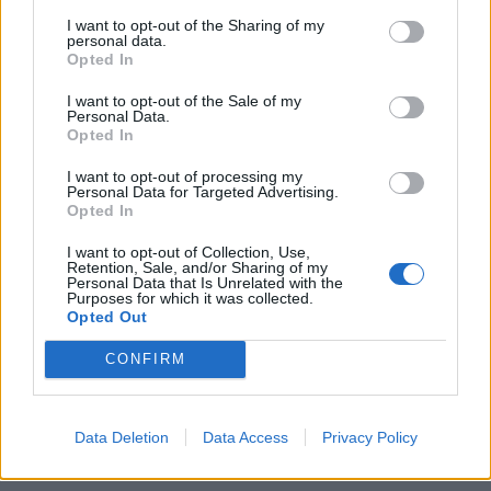
κατάφερε περίφημα και
έκανε έναν μικρό
I want to opt-out of the Sharing of my
personal data.
χαμό
. Τρέλα για τον γάμο σε τηλεόραση, social,
Opted In
ακόμα και ράδιο. Είναι γνωστό πως είμαστε για
I want to opt-out of the Sale of my
Personal Data.
τα πανηγύρια,
απλά εδώ το τερματίσαμε
Opted In
μέχρι αηδίας.
I want to opt-out of processing my
Personal Data for Targeted Advertising.
Opted In
I want to opt-out of Collection, Use,
Retention, Sale, and/or Sharing of my
Personal Data that Is Unrelated with the
Purposes for which it was collected.
Opted Out
CONFIRM
Data Deletion
Data Access
Privacy Policy