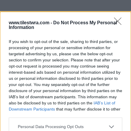
www.tilestwra.com -
Do Not Process My Personal
Information
If you wish to opt-out of the sale, sharing to third parties, or
processing of your personal or sensitive information for
Να εξηγηθώ. Παντρεύτηκαν οι διάσημοι
targeted advertising by us, please use the below opt-out
Οικονομάκου και Τσερέλα και κάλεσαν στο
section to confirm your selection. Please note that after your
opt-out request is processed you may continue seeing
πάρτυ τους επίσης διάσημους φίλους τους.
interest-based ads based on personal information utilized by
Έκαναν τον γάμο τους οι άνθρωποι σε
us or personal information disclosed to third parties prior to
ζωντανή σύνδεση με το πανελλήνιο μέσα
your opt-out. You may separately opt-out of the further
disclosure of your personal information by third parties on the
από τα πάντα πρόθυμα ΜΜΕ.
Μπράβο τους.
IAB’s list of downstream participants. This information may
Να θυμίσω πως η
κυρία Οικονομάκου είχε
also be disclosed by us to third parties on the
IAB’s List of
Downstream Participants
that may further disclose it to other
κάνει άλλον έναν γάμο με τον ίδιο ακριβώς
third parties.
τρόπο
. Άρα
η κοπέλα είχε κάνει την πρόβα
Personal Data Processing Opt Outs
της, για το πως θα καταπλήξει το πλήθος
. Τα