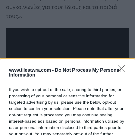
συγκοινωνίες για τους ίδιους και τα παιδιά
τους».
www.tilestwra.com -
Do Not Process My Personal
Information
If you wish to opt-out of the sale, sharing to third parties, or
processing of your personal or sensitive information for
targeted advertising by us, please use the below opt-out
Για τα συλλαλητήρια της Παρασκευής (28/2)
section to confirm your selection. Please note that after your
τόνισε:
opt-out request is processed you may continue seeing
interest-based ads based on personal information utilized by
us or personal information disclosed to third parties prior to
your opt-out. You may separately opt-out of the further