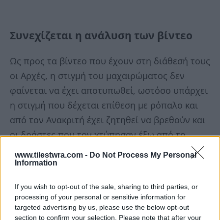
Συνεχίζεται η ανάλυση των βίντεο
Ως προς τα βίντεο που έχουν στη διάθεσή τους
οι Αρχές, η στιγμή του μαχαιρώματος δεν
φαίνεται να έχει αποτυπωθεί, ωστόσο υπάρχει
η στιγμή που δέχεται επίθεση με ρόπαλο και
από τον Ανακριτή έχει ζητηθεί να βρεθούν και
οι δράστες που τον χτύπησαν έξω από το
γήπεδο στην Νέα Φιλαδέλφεια,
ακόμη και αν
www.tilestwra.com -
Do Not Process My Personal
δεν είναι ανάμεσα σε αυτούς εκείνος που
Information
κρατούσε το μαχαίρι.
If you wish to opt-out of the sale, sharing to third parties, or
processing of your personal or sensitive information for
Αντιπαραβάλλονται κάποιες
εικόνες ατόμων
targeted advertising by us, please use the below opt-out
section to confirm your selection. Please note that after your