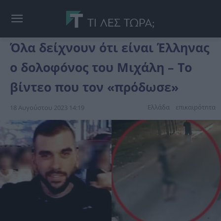
Όλα δείχνουν ότι είναι Έλληνας
ο δoλοφóνoς του Μιχάλη – Το
βίντεο που τον «πρόδωσε»
Ελλάδα
επικαιpότnτα
18 Αυγούστου 2023 14:19