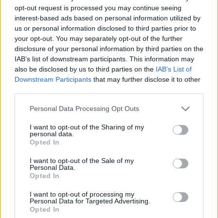
με τατουάζ και άλλα γνωρίσματα
που
opt-out request is processed you may continue seeing
μπορεί να τους οδηγήσουν σε άτομα που του
interest-based ads based on personal information utilized by
us or personal information disclosed to third parties prior to
επιτέθηκαν και βεβαίως
αναμένεται να
your opt-out. You may separately opt-out of the further
εκδοθεί και το βούλευμα για τη άρση
disclosure of your personal information by third parties on the
τηλεφωνικού απορρήτου
, ώστε να
IAB’s list of downstream participants. This information may
also be disclosed by us to third parties on the
IAB’s List of
αναλυθούν και τα τηλέφωνα των
Downstream Participants
that may further disclose it to other
συλληφθέντων.
third parties.
Personal Data Processing Opt Outs
I want to opt-out of the Sharing of my
personal data.
Opted In
I want to opt-out of the Sale of my
Personal Data.
Opted In
I want to opt-out of processing my
Personal Data for Targeted Advertising.
Opted In