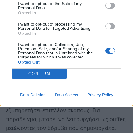
I want to opt-out of the Sale of my
Personal Data.
Opted In
I want to opt-out of processing my
Personal Data for Targeted Advertising.
Opted In
I want to opt-out of Collection, Use,
Retention, Sale, and/or Sharing of my
Personal Data that Is Unrelated with the
Purposes for which it was collected.
Opted Out
Εκτός από την κύρια λειτουργία του στο να
CONFIRM
βοηθάει στην περιστροφή του δίσκου, η βάση
στήριξης περιστρεφόμενου δακτυλίου του
Data Deletion
Data Access
Privacy Policy
φούρνου μικροκυμάτων μπορεί επίσης να
εξυπηρετήσει επιπλέον σκοπούς. Για
παράδειγμα, μπορεί να λειτουργήσει ως buffer,
μειώνοντας τον θόρυβο που δημιουργείται