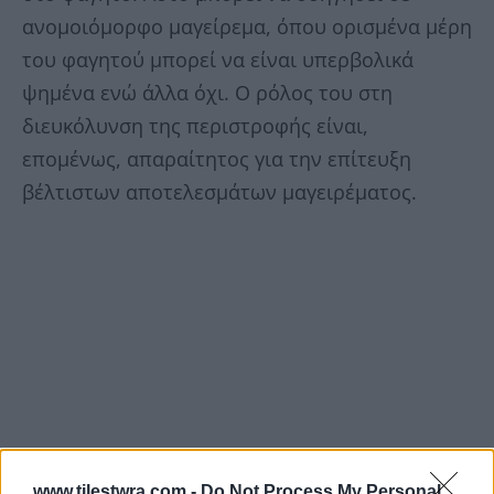
ανομοιόμορφο μαγείρεμα, όπου ορισμένα μέρη
του φαγητού μπορεί να είναι υπερβολικά
ψημένα ενώ άλλα όχι. Ο ρόλος του στη
διευκόλυνση της περιστροφής είναι,
επομένως, απαραίτητος για την επίτευξη
βέλτιστων αποτελεσμάτων μαγειρέματος.
www.tilestwra.com -
Do Not Process My Personal