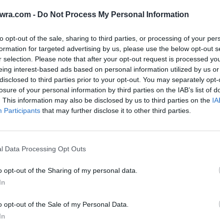
6 
twra.com -
Do Not Process My Personal Information
to opt-out of the sale, sharing to third parties, or processing of your per
formation for targeted advertising by us, please use the below opt-out s
r selection. Please note that after your opt-out request is processed y
eing interest-based ads based on personal information utilized by us or
disclosed to third parties prior to your opt-out. You may separately opt-
losure of your personal information by third parties on the IAB’s list of
ρατό στον άνισο αλλά τελικά νικηφόρο πολέμο
. This information may also be disclosed by us to third parties on the
IA
Participants
that may further disclose it to other third parties.
l Data Processing Opt Outs
Ό
o opt-out of the Sharing of my personal data.
Ζ
In
σ
o opt-out of the Sale of my Personal Data.
6 
In