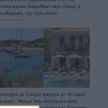
οσοκομείου Κορίνθου: «Δεν έπεσε η
ευδοροφή, την ξήλωσαν»
Αυγούστου 2026 14:12
ισιτήριο με 3 εuρώ φαγητό με 10 εuρώ:
ο νησί – θαύμα που επιλέγουν όσοι
ροτιμούν φθηνές κι ανέμελες διακοπές