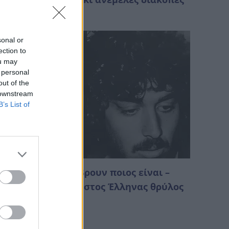
Αυγούστου 2026 09:19
sonal or
ection to
ou may
 personal
out of the
 downstream
B’s List of
λοι ψάχνουν να βρουν ποιος είναι –
ωντανός Πασίγνωστος Έλληνας θρύλος
ε νεαρή ηλικία
Αυγούστου 2026 01:18