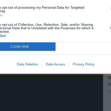
to opt-out of processing my Personal Data for Targeted
ing.
In
o opt-out of Collection, Use, Retention, Sale, and/or Sharing
ersonal Data that Is Unrelated with the Purposes for which it
ολεμοφόδια, τρόφιμα, ρουχισμό, ανοίγοντας
lected.
Out
κες είναι ένα κομμάτι του Έπους εξαιρετικά
CONFIRM
 τα λέει όλα.
Data Deletion
Data Access
Privacy Policy
Τ
α
ν
6 