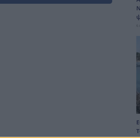
Ν
ψ
6 
Ε
Τ
π