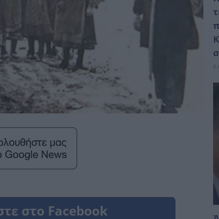
τ
π
Κ
σ
6 
Ά