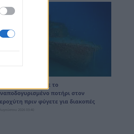
ο έξυπνο κόλπο με το
ναποδογυρισμένο ποτήρι στον
εροχύτη πριν φύγετε για διακοπές
Αυγούστου 2026 03:40