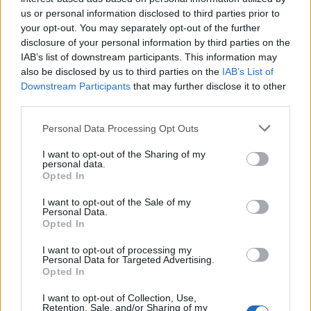
με τη λοίμωξη από κορονοϊό», επισημαίνει ο
us or personal information disclosed to third parties prior to
your opt-out. You may separately opt-out of the further
Τζίμι Εσπινόζα, ένας από τους συγγραφείς της
disclosure of your personal information by third parties on the
μελέτης. «Διαπιστώσαμε ότι και τα δύο
IAB’s list of downstream participants. This information may
also be disclosed by us to third parties on the
IAB’s List of
σχήματα φυσιολογικού ορού φαίνεται να
Downstream Participants
that may further disclose it to other
σχετίζονται με χαμηλότερα ποσοστά
third parties.
νοσηλείας στις λοιμώξεις SARS-CoV-2.
Personal Data Processing Opt Outs
Ελπίζουμε ότι μπορούν να γίνουν
I want to opt-out of the Sharing of my
περισσότερες μελέτες για την περαιτέρω
personal data.
Opted In
διερεύνηση της συσχέτισης», προσθέτει ο
ίδιος.
I want to opt-out of the Sale of my
Personal Data.
Opted In
I want to opt-out of processing my
Personal Data for Targeted Advertising.
Opted In
I want to opt-out of Collection, Use,
Retention, Sale, and/or Sharing of my