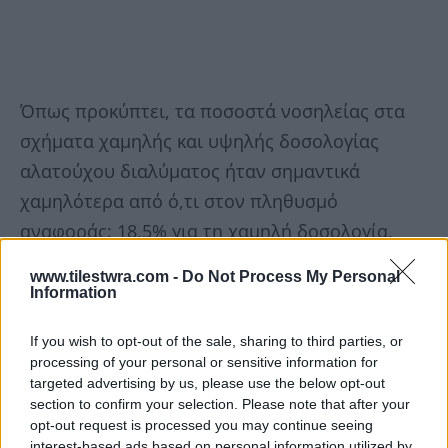
Όπως προκύπτει, τα ποσοστά νοσηλείας στα
σχήματα χαμηλής και υψηλής δοσολογίας
αλατούχου διαλύματος ήταν σημαντικά
χαμηλότερα από ό,τι στον πληθυσμό
αναφοράς: 18,5% για τη χαμηλή δοσολογία,
21,4% για την υψηλή και 58,8% για τον
www.tilestwra.com -
Do Not Process My Personal
πληθυσμό αναφοράς.
Information
If you wish to opt-out of the sale, sharing to third parties, or
«Στόχος μας ήταν να εξετάσουμε τις ρινικές
processing of your personal or sensitive information for
πλύσεις με φυσιολογικό ορό και τις γαργάρες
targeted advertising by us, please use the below opt-out
για πιθανή συσχέτιση με τη βελτίωση των
section to confirm your selection. Please note that after your
opt-out request is processed you may continue seeing
αναπνευστικών συμπτωμάτων που σχετίζονται
interest-based ads based on personal information utilized by