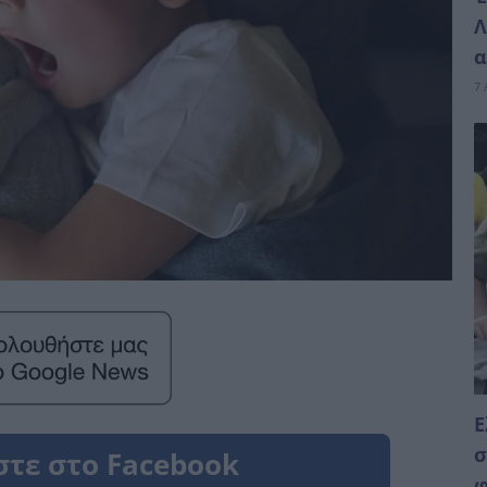
Λ
α
7 
Ε
σ
φ