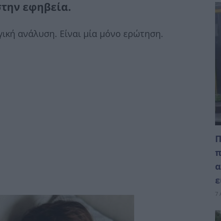
στην εφηβεία.
γική ανάλυση. Είναι μία μόνο ερώτηση.
Π
π
α
ε
7 