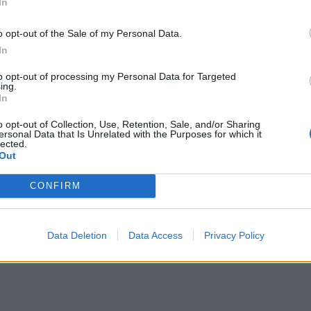
In
o opt-out of the Sale of my Personal Data.
In
to opt-out of processing my Personal Data for Targeted
ing.
In
o opt-out of Collection, Use, Retention, Sale, and/or Sharing
ersonal Data that Is Unrelated with the Purposes for which it
lected.
που το παιδί θυμάται τη μέρα του
Out
CONFIRM
πήρες;», οι Φινλανδοί γονείς ρωτούν το παιδί:
έρας σου;»
Data Deletion
Data Access
Privacy Policy