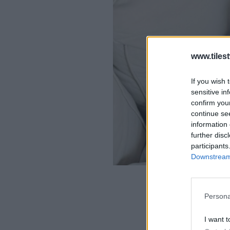
www.tiles
If you wish 
sensitive in
confirm you
continue se
information 
further disc
participants
Downstream 
Persona
I want t