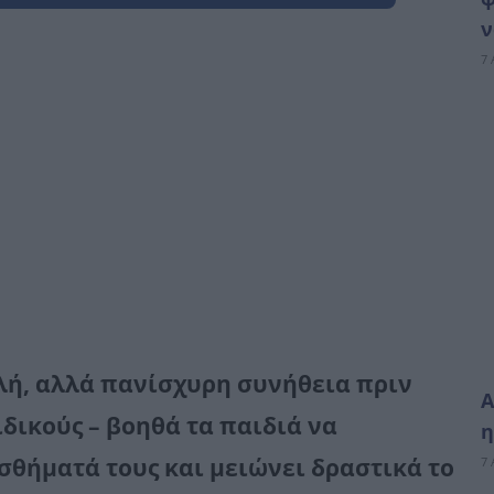
ν
7 
λή, αλλά πανίσχυρη συνήθεια πριν
Α
ιδικούς – βοηθά τα
παιδιά
να
η
σθήματά τους και μειώνει δραστικά το
7 