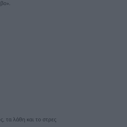
βο».
, τα λάθη και το στρες