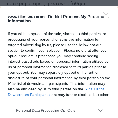
προτέρημα, όμως η έντονη αίσθηση
ανεξαρτησίας μπορεί να σας κρατά πίσω τόσο
www.tilestwra.com -
Do Not Process My Personal
στη συναισθηματική, όσο και την
Information
επαγγελματική σας ζωή. Να θυμάστε πως, όλοι
If you wish to opt-out of the sale, sharing to third parties, or
οι άνθρωποι έχουν ανάγκη από υποστήριξη και
processing of your personal or sensitive information for
βοήθεια.
targeted advertising by us, please use the below opt-out
section to confirm your selection. Please note that after your
opt-out request is processed you may continue seeing
Φόβος
εγκατάλειψης
interest-based ads based on personal information utilized by
us or personal information disclosed to third parties prior to
Οι άνθρωποι που έχουν μεγαλώσει από μη
your opt-out. You may separately opt-out of the further
συναισθηματικά διαθέσιμους πατεράδες,
disclosure of your personal information by third parties on the
IAB’s list of downstream participants. This information may
μπορεί να έχουν έντονο τον φόβο της
also be disclosed by us to third parties on the
IAB’s List of
εγκατάλειψης αργότερα, στην ενήλικη ζωή
Downstream Participants
that may further disclose it to other
third parties.
τους.
Personal Data Processing Opt Outs