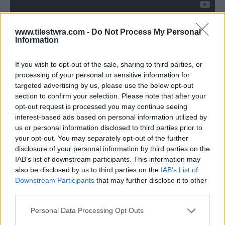
«Εμπρός καλό μου χέρι!» Ο αγαπημένος
www.tilestwra.com -
Do Not Process My Personal
επιθεωρητής Σαϊνης, πάντα αδέξιος, πέφτει
Information
στις παγίδες που του στήνει ο κακός Ντόκτορ
If you wish to opt-out of the sale, sharing to third parties, or
Κλάου η αλλιώς MAD, το πρόσωπο του οποίου
processing of your personal or sensitive information for
δεν είδαμε ποτέ, ενώ με τη βοήθεια των
targeted advertising by us, please use the below opt-out
section to confirm your selection. Please note that after your
βιονικών εξαρτημάτων του και της ανιψιάς του
opt-out request is processed you may continue seeing
-μια ιδιοφυία της τεχνολογίας- καταφέρνει
interest-based ads based on personal information utilized by
us or personal information disclosed to third parties prior to
πάντα να βγει νικητής.
your opt-out. You may separately opt-out of the further
disclosure of your personal information by third parties on the
IAB’s list of downstream participants. This information may
also be disclosed by us to third parties on the
IAB’s List of
Downstream Participants
that may further disclose it to other
third parties.
Personal Data Processing Opt Outs