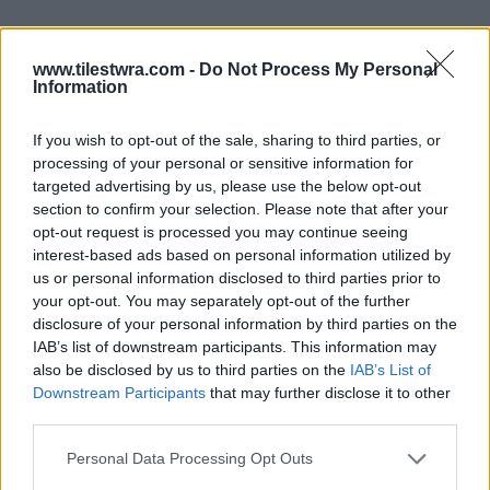
www.tilestwra.com -
Do Not Process My Personal
Information
If you wish to opt-out of the sale, sharing to third parties, or
processing of your personal or sensitive information for
Οι τρεις γάμοι και η αδυναμία στη
targeted advertising by us, please use the below opt-out
μοναχοκόρη του, Δανάη
section to confirm your selection. Please note that after your
opt-out request is processed you may continue seeing
interest-based ads based on personal information utilized by
Ο Νίκος Σταυρίδης, παρόλο που δεν ήταν όσο
us or personal information disclosed to third parties prior to
γοητευτικός όσο άλλοι ηθοποιοί της γενιάς
your opt-out. You may separately opt-out of the further
disclosure of your personal information by third parties on the
του,
παντρεύτηκε τρεις φορές και
IAB’s list of downstream participants. This information may
παραδεχόταν ότι οι γυναίκες ήταν η
also be disclosed by us to third parties on the
IAB’s List of
Downstream Participants
that may further disclose it to other
αδυναμία του.
Ωστόσο,
η τραγική απώλεια
third parties.
της πρώτης του συζύγου τον
Personal Data Processing Opt Outs
σημάδεψε.
Όταν πρωτοπαντρεύτηκε με την