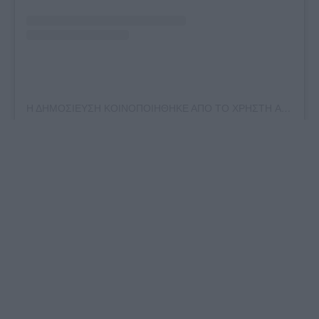
Η ΔΗΜΟΣΙΕΥΣΗ ΚΟΙΝΟΠΟΙΗΘΗΚΕ ΑΠΟ ΤΟ ΧΡΗΣΤΗ ARIS LOUPASIS (@ARISLOUPASIS)