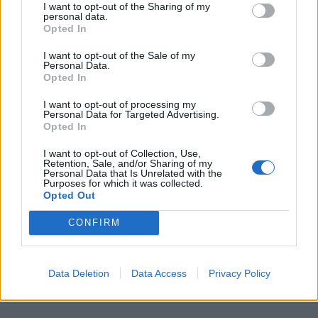
27χρονη ηθοποιό Ντόρα Καριώτου,
I want to opt-out of the Sharing of my
personal data.
ανακάλυψαν ότι έχει όγκο στο κεφάλι. Παρόλες
Opted In
τις προσπάθειες για θεραπεία, τελικά δεν τα
I want to opt-out of the Sale of my
Personal Data.
κατάφερε.
Opted In
I want to opt-out of processing my
Personal Data for Targeted Advertising.
Opted In
I want to opt-out of Collection, Use,
Retention, Sale, and/or Sharing of my
Personal Data that Is Unrelated with the
Purposes for which it was collected.
Opted Out
CONFIRM
Data Deletion
Data Access
Privacy Policy