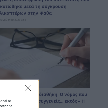
κοτώθηκε μετά τη σύγκρουση
λικοπτέρων στην Ψάθα
Αυγούστου 2026 02:31
ληρονομιά χωρίς διαθήκη: Ο νόμος που
πορεί να αφήσει συγγενείς… εκτός – Η
sonal or
ection to
ειρά