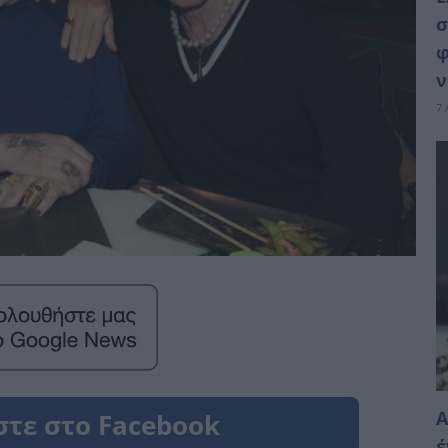
σ
φ
ν
7 
Α
έ