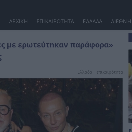
ΑΡΧΙΚΗ
ΕΠΙΚΑΙΡΟΤΗΤΑ
ΕΛΛΑΔΑ
ΔΙΕΘΝΗ
ρα» λέει ο Νίκος Αποστολόπουλος
ρες με ερωτεύτnκαν παράφορα»
ς
Ελλάδα
επικαιpότnτα
Ε