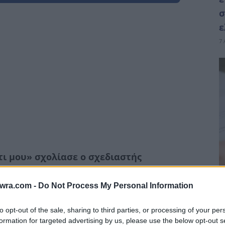
σ
ε
7 
τι μου» σχολίασε ο σχεδιαστής
twra.com -
Do Not Process My Personal Information
Κ
μ
to opt-out of the sale, sharing to third parties, or processing of your per
formation for targeted advertising by us, please use the below opt-out s
σ