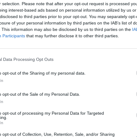
r selection. Please note that after your opt-out request is processed y
7 
eing interest-based ads based on personal information utilized by us or
disclosed to third parties prior to your opt-out. You may separately opt-
losure of your personal information by third parties on the IAB’s list of
. This information may also be disclosed by us to third parties on the
IA
Participants
that may further disclose it to other third parties.
l Data Processing Opt Outs
 προσωπική του ζωή και τον γάμο που είχε
ωσε στο περιοδικό «Λοιπόν».
o opt-out of the Sharing of my personal data.
In
o opt-out of the Sale of my Personal Data.
In
M
θ
to opt-out of processing my Personal Data for Targeted
ing.
ε
In
α
o opt-out of Collection, Use, Retention, Sale, and/or Sharing