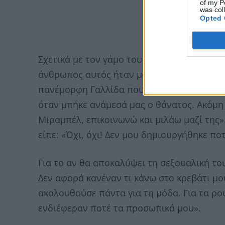
of my P
was col
Opted 
Σχετικά με τον γάμο του με μια γυναίκα, 
άνθρωπος αυτός ήταν μοναδικός στη ζωή μ
πανέμορφη Γαλλίδα που την γνώρισα το 197
όταν μπήκε ανάμεσά μας ο θάνατος. Ακόμη
Μιραμπέλ, επικοινωνώ και μιλάω μαζί της»
είπε: «Όχι, όχι! Δεν μου δημιουργήθηκε πο
Για το αν θα αποκαλύψει τη σεξουαλική το
Δεν αφορά κανέναν τι κάνω στο κρεβάτι μου
ακολουθούσε πάντα για τη μόδα. Για τα ρού
ενδιέφεραν ποτέ τα προσωπικά μου».