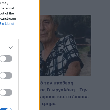
ou may
Αυγούστου 2026 04:48
 personal
out of the
 downstream
B’s List of
υστήριο γύρω από την υπόθεση
ανάτου της Αιμιλίας Γεωργαλάκη – Την
ίχαν βρει οι αστυνομικοί και το έσκασε
πό το αστυνομικό τμήμα