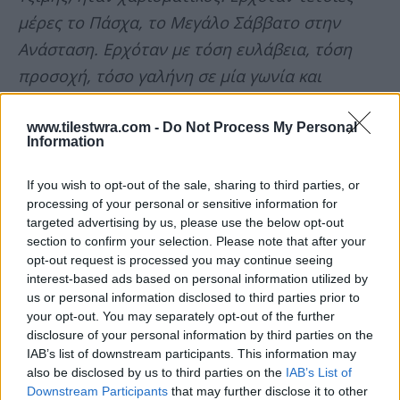
μέρες το Πάσχα, το Μεγάλο Σάββατο στην
Ανάσταση. Ερχόταν με τόση ευλάβεια, τόση
προσοχή, τόσο γαλήνη σε μία γωνία και
παρακολουθούσε όλη τη θεία λειτουργεία
μέχρι να τελειώσουμε. Πολλοί
www.tilestwra.com -
Do Not Process My Personal
Information
αναρωτιόντουσαν “είναι ο Πανούσης”;
If you wish to opt-out of the sale, sharing to third parties, or
Άκουγα τα τραγούδια του. Ο άνθρωπος ήταν
processing of your personal or sensitive information for
targeted advertising by us, please use the below opt-out
καλλιτέχνης. Ο καλλιτέχνης έχει το δικαίωμα
section to confirm your selection. Please note that after your
να εκφραστεί. Καμιά φορά η έκφραση μπορεί
opt-out request is processed you may continue seeing
interest-based ads based on personal information utilized by
να λέει και αλήθειες. Ο Θεός τον πήρε μαζί του
us or personal information disclosed to third parties prior to
γιατί έτσι Αυτός νόμιζε ότι είχε φτάσει στην
your opt-out. You may separately opt-out of the further
disclosure of your personal information by third parties on the
τελειότητα της ψυχής του -γιατί ο Θεός μάς
IAB’s list of downstream participants. This information may
παίρνει στην καλύτερη στιγμή»,
είπε ο
also be disclosed by us to third parties on the
IAB’s List of
Ιερομόναχος Αέτιος.
Downstream Participants
that may further disclose it to other