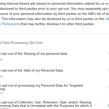
eing interest-based ads based on personal information utilized by us or
disclosed to third parties prior to your opt-out. You may separately opt-
losure of your personal information by third parties on the IAB’s list of
. This information may also be disclosed by us to third parties on the
IA
Participants
that may further disclose it to other third parties.
l Data Processing Opt Outs
o opt-out of the Sharing of my personal data.
In
Α
κερδίσει η μαγειρική, ήταν βαφέας αυτοκινήτων,
o opt-out of the Sale of my Personal Data.
α
ίσω στο 2010, ο Τιμολέων Διαμαντής και οι 8
In
8 
φακό με τιρκουάζ φόντο, από τις διακοπές στο
to opt-out of processing my Personal Data for Targeted
ing.
In
o opt-out of Collection, Use, Retention, Sale, and/or Sharing
ersonal Data that Is Unrelated with the Purposes for which it
lected.