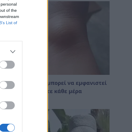
 personal
out of the
 downstream
B’s List of
υτό το εξόγκωμα μπορεί να εμφανιστεί
πό κάτι που κάνετε κάθε μέρα
Αυγούστου 2026 01:28