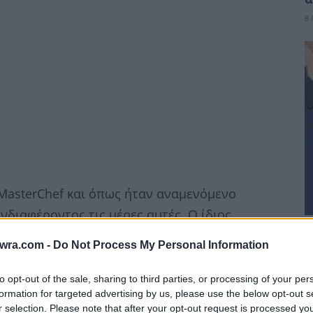
8 
 MasterChef και όπως ήταν αναμενόμενο
νδιαφέροντος τις μέρες αυτές. Ο ίδιος
Σ
followers στο Instagram και δέχτηκε πολλά
twra.com -
Do Not Process My Personal Information
σ
κτρονικοί του φίλοι αν ξεναγηθούν στις
γ
ύμενα χρόνια;
to opt-out of the sale, sharing to third parties, or processing of your per
8 
formation for targeted advertising by us, please use the below opt-out s
r selection. Please note that after your opt-out request is processed y