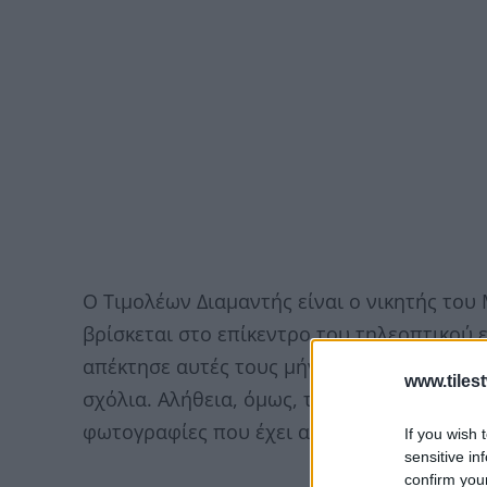
Ο Τιμολέων Διαμαντής είναι ο νικητής του
βρίσκεται στο επίκεντρο του τηλεοπτικού ε
απέκτησε αυτές τους μήνες χιλιάδες νέους 
www.tiles
σχόλια. Αλήθεια, όμως, τι θα βρουν οι ηλε
φωτογραφίες που έχει ανεβάσει τα προηγο
If you wish 
sensitive in
confirm you