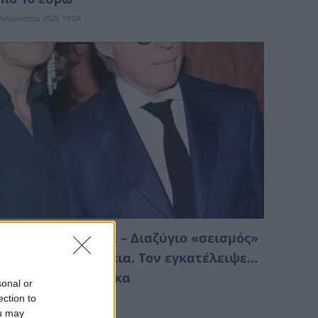
Αυγούστου 2026 19:04
το πόδι η Κηφισιά – Διαζύγιο «σεισμός»
ε ισχυρή οικογένεια. Τον εγκατέλειψε…
ια μια άλλη γυναίκα
sonal or
Αυγούστου 2026 09:19
ection to
ou may