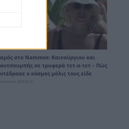
αμός στο Nammos: Καινούργιου και
ουτσουμπής σε τρυφερά τετ-α-τετ – Πώς
ντέδρασε ο κόσμος μόλις τους είδε
Αυγούστου 2026 01:52