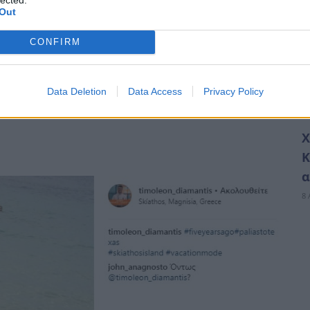
Out
CONFIRM
Data Deletion
Data Access
Privacy Policy
Χ
Κ
α
8 