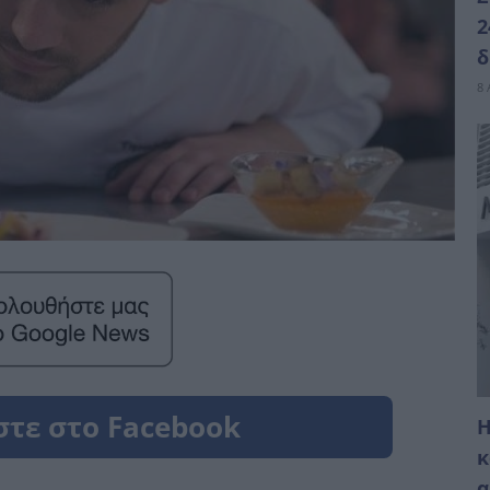
2
δ
8 
Η
κ
α