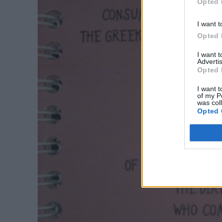
Opted 
I want t
Opted 
I want 
Advertis
Opted 
I want t
of my P
was col
Opted 