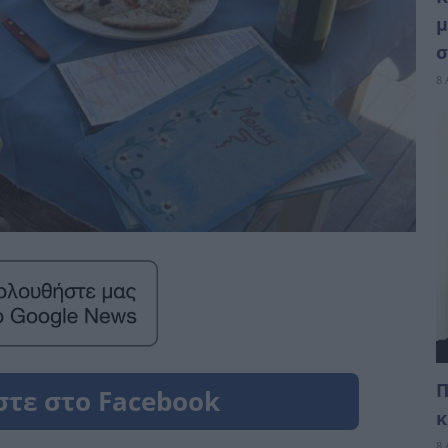
μ
σ
8 
Π
κ
8 