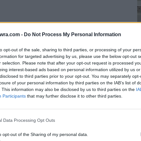
twra.com -
Do Not Process My Personal Information
to opt-out of the sale, sharing to third parties, or processing of your per
Κ
formation for targeted advertising by us, please use the below opt-out s
α
r selection. Please note that after your opt-out request is processed y
eing interest-based ads based on personal information utilized by us or
γ
μιας ταβέρνας στη Νάξο», ήταν το σχόλιο με το
disclosed to third parties prior to your opt-out. You may separately opt-
8 
losure of your personal information by third parties on the IAB’s list of
α «ανέβασε» στο Twitter, χρησιμοποιώντας τα
. This information may also be disclosed by us to third parties on the
IA
Participants
that may further disclose it to other third parties.
l Data Processing Opt Outs
o opt-out of the Sharing of my personal data.