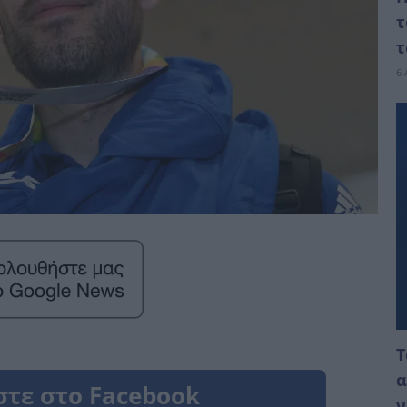
τ
τ
6 
Τ
α
ν