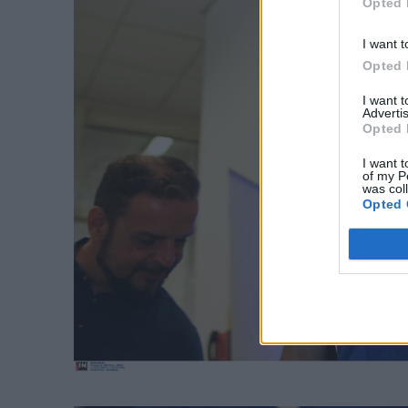
Opted 
I want t
Opted 
I want 
Advertis
Opted 
I want t
of my P
was col
Opted 