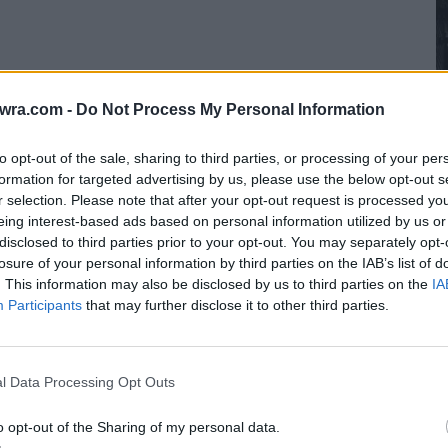
twra.com -
Do Not Process My Personal Information
to opt-out of the sale, sharing to third parties, or processing of your per
formation for targeted advertising by us, please use the below opt-out s
r selection. Please note that after your opt-out request is processed y
ενιζέλος” έδωσαν επίσης η πρόεδρος του ΣΕΓΑΣ
eing interest-based ads based on personal information utilized by us or
Π
disclosed to third parties prior to your opt-out. You may separately opt-
ώργος Γιατρουδάκης, και ο ταμίας Γιάννης
γ
losure of your personal information by third parties on the IAB’s list of
α
. This information may also be disclosed by us to third parties on the
IA
Participants
that may further disclose it to other third parties.
6 
l Data Processing Opt Outs
o opt-out of the Sharing of my personal data.