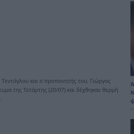
ς Τεντόγλου και ο προπονητής του, Γιώργος
Ά
υμα της Τετάρτης (20/07) και δέχθηκαν θερμή
Ν
.
ψ
6 