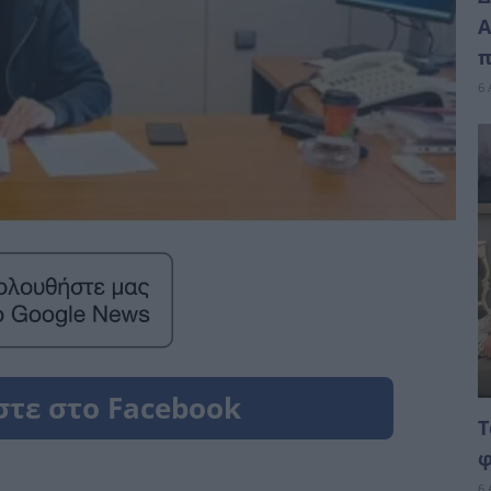
Α
π
6 
Τ
φ
6 