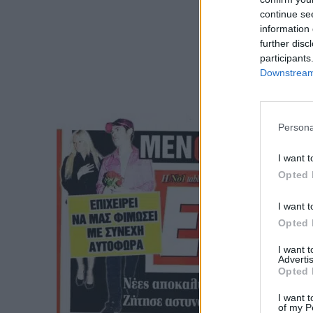
continue se
information 
further disc
participants
Downstream 
Persona
I want t
Opted 
I want t
Opted 
I want 
Advertis
Opted 
I want t
of my P