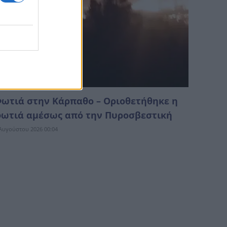
ωτιά στην Κάρπαθο – Οριοθετήθηκε η
ωτιά αμέσως από την Πυροσβεστική
Αυγούστου 2026 00:04