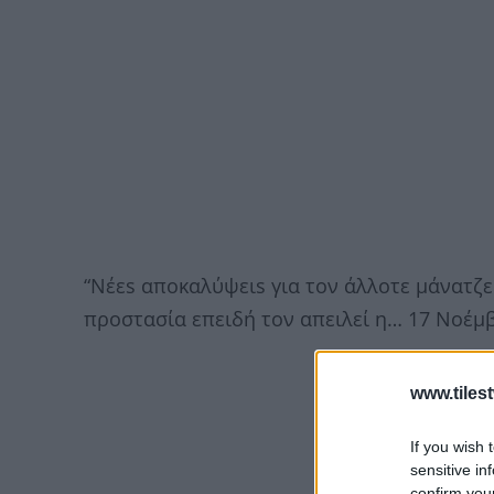
“Νέεs αποκαλύψειs για τον άλλοτε μάνατζ
προστασία επειδή τον απειλεί η… 17 Νοέμ
www.tiles
If you wish 
sensitive in
confirm you