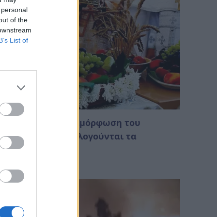
 personal
out of the
 downstream
B’s List of
 Αυγούστου: Μεταμόρφωση του
ωτήρος – Γιατί ευλογούνται τα
ταφύλια;
Αυγούστου 2026 00:18