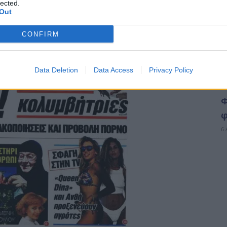
lected.
Out
CONFIRM
Data Deletion
Data Access
Privacy Policy
Φ
φ
6 