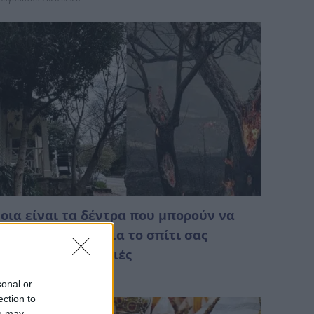
οια είναι τα δέντρα που μπορούν να
ίνουν «ασπίδα» για το σπίτι σας
πέναντι στις φωτιές
Αυγούστου 2026 01:37
sonal or
ection to
ou may