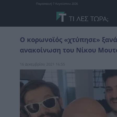
Παρασκευή 7 Αυγούστου 2026
Ελλάδα
Ο κορωνοϊός «χτύπησε» ξανά το Καλό Μεσημεράκι - Η αν
Ο κορωνοϊός «χτύπησε» ξανά
ανακοίνωση του Νίκου Μουτ
16 Δεκεμβρίου 2021 16:55