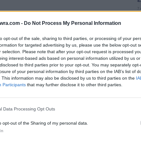
7 
twra.com -
Do Not Process My Personal Information
to opt-out of the sale, sharing to third parties, or processing of your per
formation for targeted advertising by us, please use the below opt-out s
r selection. Please note that after your opt-out request is processed y
eing interest-based ads based on personal information utilized by us or
disclosed to third parties prior to your opt-out. You may separately opt-
losure of your personal information by third parties on the IAB’s list of
ούσμα κορωνοϊού στο Καλό Μεσημεράκι
. This information may also be disclosed by us to third parties on the
IA
Participants
that may further disclose it to other third parties.
Ο
l Data Processing Opt Outs
κ
o opt-out of the Sharing of my personal data.
7 
In