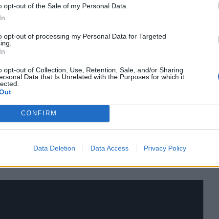
o opt-out of the Sale of my Personal Data.
In
to opt-out of processing my Personal Data for Targeted
ing.
In
ν έναρξη της εκπομπής γνωστοποιήσε το εν λόγω
o opt-out of Collection, Use, Retention, Sale, and/or Sharing
αέρα τις γιορτές, τονίζοντας χαρακτηριστικά:
ersonal Data that Is Unrelated with the Purposes for which it
lected.
ρεις, Alca…Τρεις! Περαστικά στον Κωνσταντίνο
Out
σι σύγχρονο και πολύ εντυπωσιακό με την
CONFIRM
Τ
Π
 καλά, θα δούμε βέβαια… Θα δούμε… Υγεία να
Data Deletion
Data Access
Privacy Policy
έ
ό παιδιά».
7 