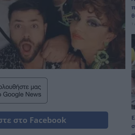
π
θ
7 
Ε
σ
φ