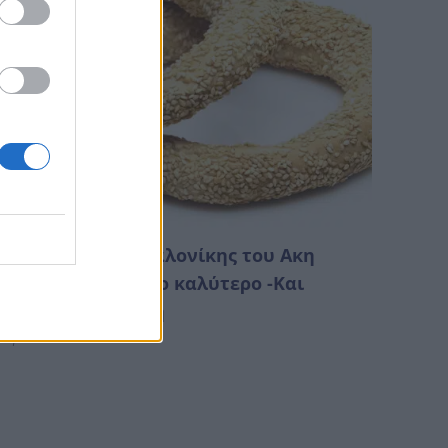
ο κουλούρι Θεσσαλονίκης του Ακη
ετρετζίκη είναι το καλύτερο -Και
χουμε τη συνταγή
Αυγούστου 2026 00:28