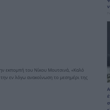
ν
7 
ην εκπομπή του Νίκου Μουτσινά, «Καλό
 την εν λόγω ανακοίνωση το μεσημέρι της
Α
έ
σ
ε