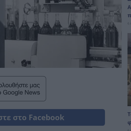
Α
π
6 
Τ
φ
6 