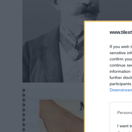
www.tiles
If you wish 
sensitive in
confirm you
continue se
information 
further disc
participants
Downstream 
Persona
I want t