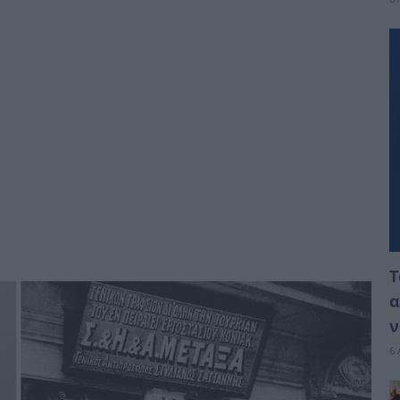
Τ
α
ν
6 