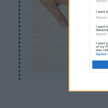
Opted 
I want t
Opted 
I want 
Advertis
Opted 
I want t
of my P
was col
Opted 