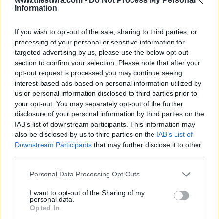
του έφυγε για αρκετές ώρες.Γύρισε ήρεμος και
www.tilestwra.com -
Do Not Process My Personal
Information
με ρώτησε τι φαγητό έχουμε!
If you wish to opt-out of the sale, sharing to third parties, or
processing of your personal or sensitive information for
targeted advertising by us, please use the below opt-out
section to confirm your selection. Please note that after your
opt-out request is processed you may continue seeing
interest-based ads based on personal information utilized by
us or personal information disclosed to third parties prior to
your opt-out. You may separately opt-out of the further
disclosure of your personal information by third parties on the
IAB’s list of downstream participants. This information may
also be disclosed by us to third parties on the
IAB’s List of
Downstream Participants
that may further disclose it to other
third parties.
Personal Data Processing Opt Outs
I want to opt-out of the Sharing of my
personal data.
Opted In