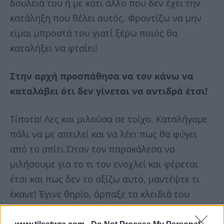
δουλειά του ή με κάτι άλλο που δεν έχει την
κατάληξη που θέλει αυτός. Φροντίζω να μην
είμαι μπροστά του γιατί ξέρω ποιός θα
καταλήξει να φταίει!
Στην αρχή προσπάθησα να τον κάνω να
καταλάβει ότι δεν γίνεται να αντιδρά έτσι!
Τίποτα! Λες και μιλούσα σε τοίχο. Καταλήγαμε
πάλι να με απειλεί και να λέει πως θα φύγει
από το σπίτι.Όταν τον παρακάλεσα να
μιλήσουμε για το τι τον ενοχλεί και φέρεται
έτσι και πως δεν το αξίζω αυτό, μαντέψτε τι
έκανε! Έγινε θηρίο, άρπαξε τα κλειδιά του
αυτοκινήτου, και χτυπώντας την πόρτα πίσω