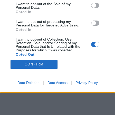
I want to opt-out of the Sale of my
Personal Data.
Opted In
I want to opt-out of processing my
Τώρα πια απλά δεν μπαίνω καν στον κόπο να
Personal Data for Targeted Advertising.
Opted In
προσπαθώ. Κάνω κι εγώ πως δεν συνέβη
τίποτα και όλα ωραία μέχρι την επόμενη φορά
I want to opt-out of Collection, Use,
Retention, Sale, and/or Sharing of my
που θα φύγει με τα κλειδιά. Όμως κουράστηκα!
Personal Data that Is Unrelated with the
Purposes for which it was collected.
Opted Out
Γιώτα
CONFIRM
Data Deletion
Data Access
Privacy Policy