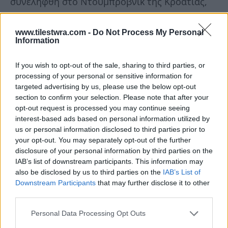
συνελήφθη στο Ντουμπρόβνικ της Κροατίας,
με βάση ένταλμα που είχε εκδοθεί σε βάρος
του από τις σερβικές Αρχές. Οι Σέρβοι ζητούν
www.tilestwra.com -
Do Not Process My Personal
Information
την έκδοσή του για «υποκίνηση εγκληματικών
πράξεων μεταξύ εθνών», κατηγορία που
If you wish to opt-out of the sale, sharing to third parties, or
processing of your personal or sensitive information for
μπορεί να τον οδηγήσει έως και οκτώ χρόνια
targeted advertising by us, please use the below opt-out
στη φυλακή. Ο ίδιος ζήτησε πολιτικό άσυλο
section to confirm your selection. Please note that after your
στην Κροατία, πιστεύοντας ότι δεν θα τύχει
opt-out request is processed you may continue seeing
interest-based ads based on personal information utilized by
δίκαιης δίκης στο Βελιγράδι. Την περασμένη
us or personal information disclosed to third parties prior to
Τρίτη, όμως, το Ανώτατο Δικαστήριο της
your opt-out. You may separately opt-out of the further
disclosure of your personal information by third parties on the
Κροατίας έκρινε ότι ο Αλβανός μπορεί να
IAB’s list of downstream participants. This information may
εκδοθεί στη Σερβία.
also be disclosed by us to third parties on the
IAB’s List of
Downstream Participants
that may further disclose it to other
third parties.
«Ήταν προετοιμασμένος»
Personal Data Processing Opt Outs