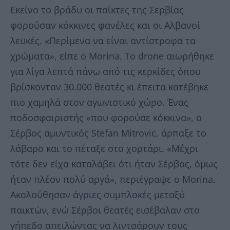
Εκείνο το βράδυ οι παίκτες της Σερβίας
φορούσαν κόκκινες φανέλες και οι Αλβανοί
λευκές. «Περίμενα να είναι αντίστροφα τα
χρώματα», είπε ο Morina. Το drone αιωρήθηκε
για λίγα λεπτά πάνω από τις κερκίδες όπου
βρίσκονταν 30.000 θεατές κι έπειτα κατέβηκε
πιο χαμηλά στον αγωνιστικό χώρο. Ένας
ποδοσφαιριστής «που φορούσε κόκκινα», ο
Σέρβος αμυντικός Stefan Mitrovic, άρπαξε το
λάβαρο και το πέταξε στο χορτάρι. «Μέχρι
τότε δεν είχα καταλάβει ότι ήταν Σέρβος, όμως
ήταν πλέον πολύ αργά», περιέγραψε ο Morina.
Ακολούθησαν
άγριες συμπλοκές
μεταξύ
παικτών, ενώ Σέρβοι θεατές εισέβαλαν στο
γήπεδο απειλώντας να λιντσάρουν τους