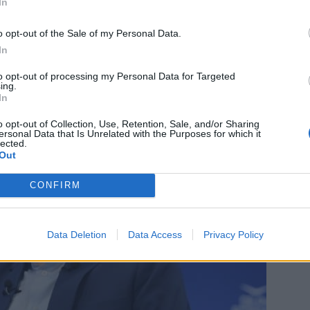
In
ς και εργαστήρια με καθηγητές, φοιτητές και
o opt-out of the Sale of my Personal Data.
υναντήσεις με σημαντικούς πανεπιστημιακούς
In
στώνη και στην Ουάσιγκτον.
to opt-out of processing my Personal Data for Targeted
ing.
In
o opt-out of Collection, Use, Retention, Sale, and/or Sharing
ersonal Data that Is Unrelated with the Purposes for which it
lected.
Out
CONFIRM
Data Deletion
Data Access
Privacy Policy