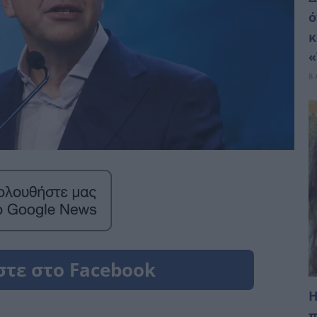
ό
κ
«
8 
Η
π