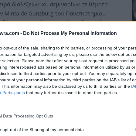
ειρά διαλέξεων και σεμιναρίων σε θέματα
ν Minta de Gunzburg του Πανεπιστημίου
ουδών (CHS), κατά το Εαρινό Ακαδημαϊκό
twra.com -
Do Not Process My Personal Information
to opt-out of the sale, sharing to third parties, or processing of your per
formation for targeted advertising by us, please use the below opt-out s
r selection. Please note that after your opt-out request is processed y
eing interest-based ads based on personal information utilized by us or
disclosed to third parties prior to your opt-out. You may separately opt-
Ξ
losure of your personal information by third parties on the IAB’s list of
ε
. This information may also be disclosed by us to third parties on the
IA
Participants
that may further disclose it to other third parties.
π
8 
l Data Processing Opt Outs
o opt-out of the Sharing of my personal data.
ωση του Harvard, θα δώσει μια σειρά από