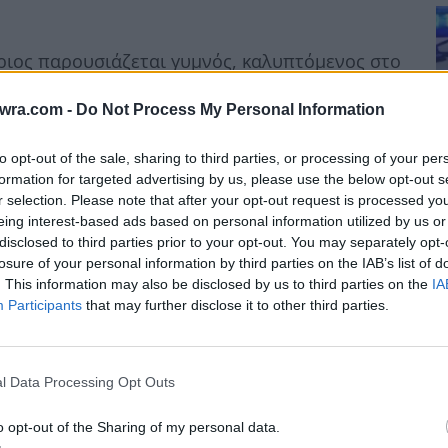
ριος παρουσιάζεται γυμνός, καλυπτόμενος στο
 κατερχόμενη σαν λευκό χείμαρρο γενειάδα
twra.com -
Do Not Process My Personal Information
ι από τρίχωμα.
to opt-out of the sale, sharing to third parties, or processing of your per
formation for targeted advertising by us, please use the below opt-out s
r selection. Please note that after your opt-out request is processed y
eing interest-based ads based on personal information utilized by us or
disclosed to third parties prior to your opt-out. You may separately opt-
losure of your personal information by third parties on the IAB’s list of
Σ
. This information may also be disclosed by us to third parties on the
IA
Participants
that may further disclose it to other third parties.
σ
σ
7 
l Data Processing Opt Outs
o opt-out of the Sharing of my personal data.