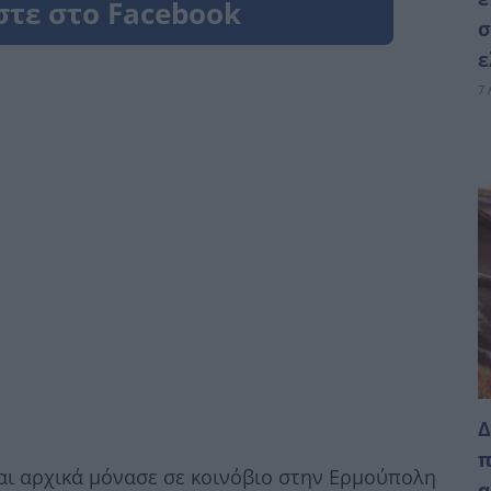
σ
ε
7 
Δ
π
αι αρχικά μόνασε σε κοινόβιο στην Ερμούπολη
α