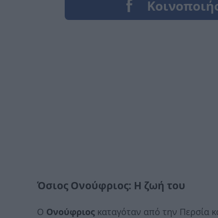
Όσιος Ονούφριος: H ζωή του
Ο
Ονούφριος
καταγόταν από την Περσία κ