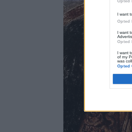
Opted 
I want t
Opted 
I want 
Advertis
Opted 
I want t
of my P
was col
Opted 