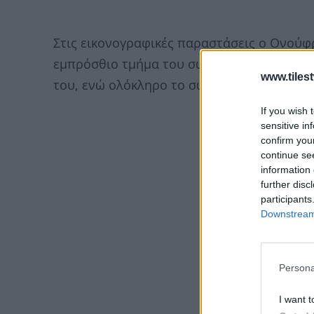
Στις εικονογραφικές παραστάσεις ο Ονούφ
εμπρόσθιο τμήμα του σώματός του από την
www.tiles
του, ενώ ολόκληρο το σώμα του καλύπτετα
If you wish 
sensitive in
confirm you
continue se
information 
further disc
participants
Downstream 
Persona
I want t