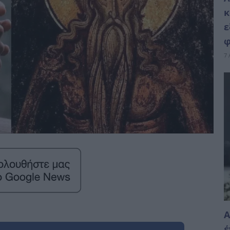
κ
ε
φ
7 
Α
έ