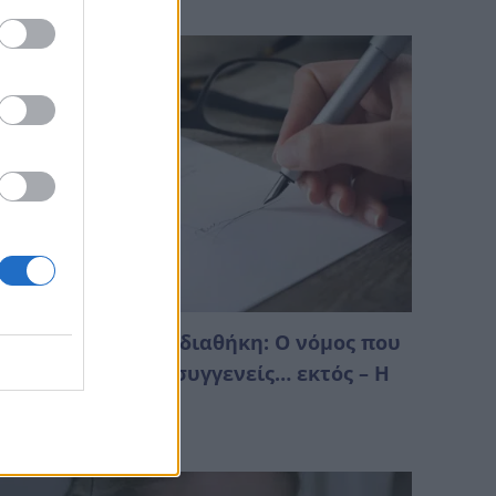
ληρονομιά χωρίς διαθήκη: Ο νόμος που
πορεί να αφήσει συγγενείς… εκτός – Η
ειρά
Αυγούστου 2026 04:28