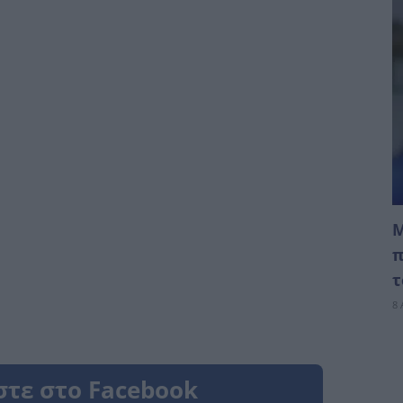
Μ
π
τ
8 