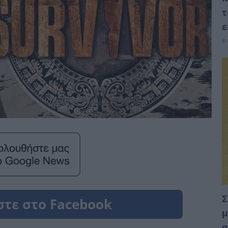
τ
ε
8 
Σ
μ
α