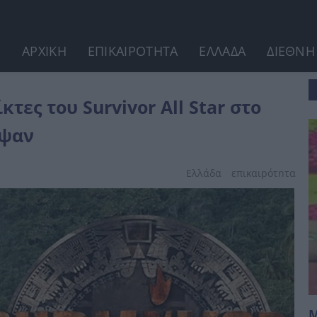
ΑΡΧΙΚΗ
ΕΠΙΚΑΙΡΟΤΗΤΑ
ΕΛΛΑΔΑ
ΔΙΕΘΝΗ
 σπίτι...
κτες του Survivor All Star στο
εψαν
Ελλάδα
επικαιpότnτα
Μ