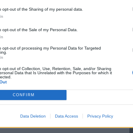
o opt-out of the Sharing of my personal data.
In
o opt-out of the Sale of my Personal Data.
In
to opt-out of processing my Personal Data for Targeted
ing.
In
o opt-out of Collection, Use, Retention, Sale, and/or Sharing
ersonal Data that Is Unrelated with the Purposes for which it
lected.
για να περιορίσει όλο αυτό το πράγμα και να
Out
α, σας παρακαλώ να είστε πιο τυπικοί, μην τα
Κ
CONFIRM
τι πεινάτε κλπ και ότι θα έρθουν μεγαλύτερα
μ
ην προσπαθείτε να κλέψετε, μην κρύβετε
σ
ι, έφυγαν και πήραν πράγματα από το σπίτι
Data Deletion
Data Access
Privacy Policy
8 
καταλήξει: «Οι άνθρωποι πεινάνε, πιστέψτε με!».