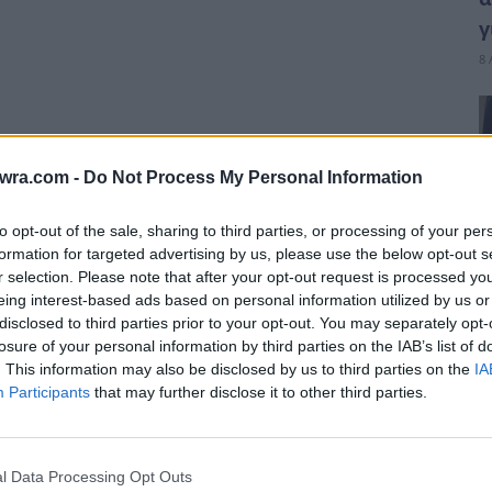
γ
8 
twra.com -
Do Not Process My Personal Information
to opt-out of the sale, sharing to third parties, or processing of your per
formation for targeted advertising by us, please use the below opt-out s
r selection. Please note that after your opt-out request is processed y
eing interest-based ads based on personal information utilized by us or
σα από τη ραδιοφωνική εκπομπή του στον Sfera
disclosed to third parties prior to your opt-out. You may separately opt-
Acun Ilicali, κάλεσε τους παίκτες του Survivor
losure of your personal information by third parties on the IAB’s list of
. This information may also be disclosed by us to third parties on the
IA
ατήσουν να κλέβουν κι όταν εκείνοι έφυγαν,
Participants
that may further disclose it to other third parties.
Μ
Μ
–
l Data Processing Opt Outs
8 