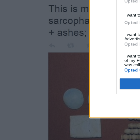
Opted 
I want t
Opted 
I want 
Advertis
Opted 
I want t
of my P
was col
Opted 