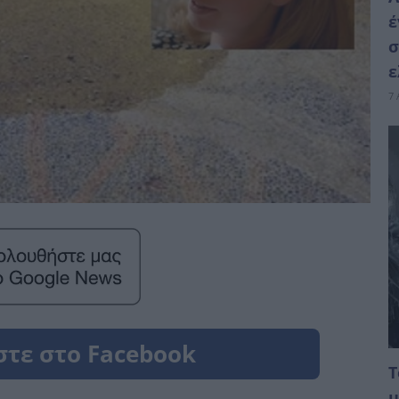
έ
σ
ε
7 
Τ
μ