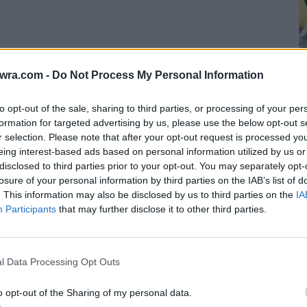
twra.com -
Do Not Process My Personal Information
 τη συγκλονιστική ανακάλυψη, διατυπώνοντας
νήκει στην ίδια χρονική περίοδο με την
to opt-out of the sale, sharing to third parties, or processing of your per
formation for targeted advertising by us, please use the below opt-out s
r selection. Please note that after your opt-out request is processed y
eing interest-based ads based on personal information utilized by us or
Ε
 ήταν ο κανόνας για την αρχαία Μακεδονία,
disclosed to third parties prior to your opt-out. You may separately opt-
σ
ς, αλλά ταυτόχρονα επισημαίνει ότι «ιστορικές
losure of your personal information by third parties on the IAB’s list of
φ
. This information may also be disclosed by us to third parties on the
IA
αριχεύθηκαν, προκειμένου να επιστρέψουν στην
Participants
that may further disclose it to other third parties.
ν
δρος και ο Ηφαιστίωνας».
7 
l Data Processing Opt Outs
o opt-out of the Sharing of my personal data.