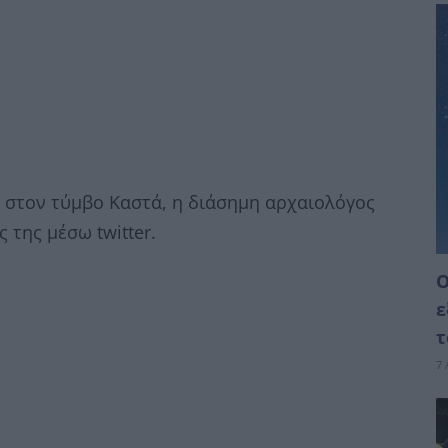
ς στον τύμβο Καστά, η διάσημη αρχαιολόγος
 της μέσω twitter.
Ο
ε
τ
7 