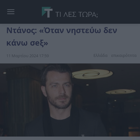
Ντάνος: «Όταν νηστεύω δεν
κάνω σeξ»
Ελλάδα
επικαιpότnτα
11 Μαρτίου 2024 17:59