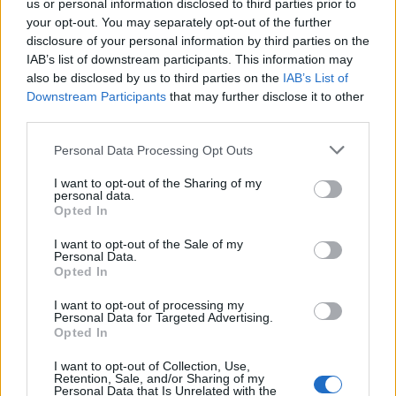
us or personal information disclosed to third parties prior to
your opt-out. You may separately opt-out of the further
disclosure of your personal information by third parties on the
IAB’s list of downstream participants. This information may
also be disclosed by us to third parties on the
IAB’s List of
Downstream Participants
that may further disclose it to other
third parties.
Οι Αιτίες της Τελικής Διαύγειας
Personal Data Processing Opt Outs
I want to opt-out of the Sharing of my
Η διαύγεια στο τέλος της ζωής δεν είναι καλά
personal data.
Opted In
αναγνωρισμένη και οι ειδικοί εξακολουθούν να
μην είναι σίγουροι ποιοι νευρολογικοί
I want to opt-out of the Sale of my
Personal Data.
μηχανισμοί συνδέονται με αυτό το ιατρικό
Opted In
φαινόμενο. Εκτός από άτομα που έχουν
I want to opt-out of processing my
Personal Data for Targeted Advertising.
διαγνωστεί με άνοια, τελική διαύγεια έχει
Opted In
παρατηρηθεί και σε άτομα που έχουν
I want to opt-out of Collection, Use,
διαγνωστεί με παθήσεις όπως εγκεφαλικά
Retention, Sale, and/or Sharing of my
Personal Data that Is Unrelated with the