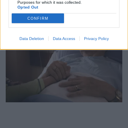
επεισόδια, σχιζοφρένεια και όγκους στον
Purposes for which it was collected.
Opted Out
εγκέφαλο.
CONFIRM
Data Deletion
Data Access
Privacy Policy