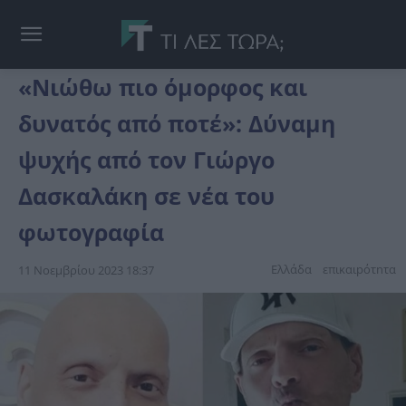
«Νιώθω πιο όμορφος και
δυνατός από ποτέ»: Δύναμη
ψυχής από τον Γιώργο
Δασκαλάκη σε νέα του
φωτογραφία
Ελλάδα
επικαιpότnτα
11 Νοεμβρίου 2023 18:37