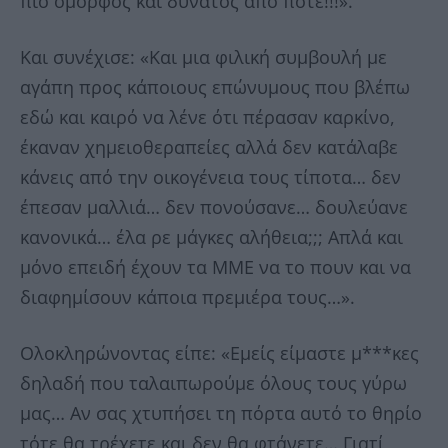
πιο όμορφος και δυνατός από ποτέ!!!».
Και συνέχισε: «Και μια φιλική συμβουλή με
αγάπη προς κάποιους επώνυμους που βλέπω
εδώ και καιρό να λένε ότι πέρασαν καρκίνο,
έκαναν χημειοθεραπείες αλλά δεν κατάλαβε
κάνεις από την οικογένεια τους τίποτα… δεν
έπεσαν μαλλιά… δεν πονούσανε… δουλεύανε
κανονικά… έλα ρε μάγκες αλήθεια;;; Απλά και
μόνο επειδή έχουν τα ΜΜΕ να το πουν και να
διαφημίσουν κάποια πρεμιέρα τους…».
Ολοκληρώνοντας είπε: «Εμείς είμαστε μ***κες
δηλαδή που ταλαιπωρούμε όλους τους γύρω
μας… Αν σας χτυπήσει τη πόρτα αυτό το θηρίο
τότε θα τρέχετε και δεν θα φτάνετε… Γιατί