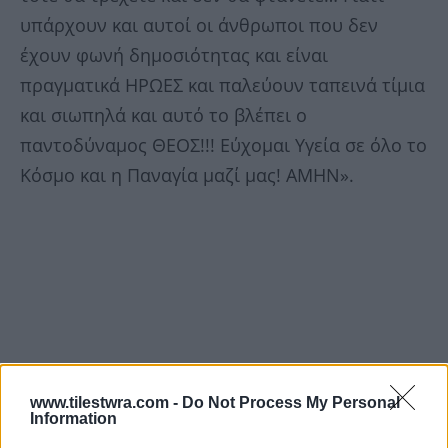
υπάρχουν και αυτοί οι άνθρωποι που δεν
έχουν φωνή δημοσιότητας και είναι
πραγματικά ΗΡΩΕΣ και παλεύουν ταπεινά τίμια
και σιωπηλά και αυτό το βλέπει ο
παντοδύναμος ΘΕΟΣ!!! Εύχομαι Υγεία σε όλο το
Κόσμο και η Παναγία μαζί μας! ΑΜΗΝ».
www.tilestwra.com -
Do Not Process My Personal
Information