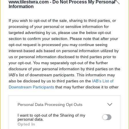
www.tilestwra.com -
Do Not Process My Personal
Information
τηλεοπτικά, είναι τι θέλει ο κόσμος να δει.
Εμένα αυτό που μ’ αρέσει πάρα πολύ, το έλεγα
If you wish to opt-out of the sale, sharing to third parties, or
πάντα και δεν αλλάζει, είναι τα ταξίδια. Έχω
processing of your personal or sensitive information for
targeted advertising by us, please use the below opt-out
κάνει πολλά ταξίδια. Ευχαριστημένος είμαι,
section to confirm your selection. Please note that after your
αλλά, ξέρεις, ποτέ δεν σταματάει αυτό»,
opt-out request is processed you may continue seeing
ανέφερε στη συνέχεια ο γνωστός
interest-based ads based on personal information utilized by
us or personal information disclosed to third parties prior to
παρουσιαστής.
your opt-out. You may separately opt-out of the further
disclosure of your personal information by third parties on the
IAB’s list of downstream participants. This information may
«Αν μπορούσα να γυρίσω στο παρελθόν δε θα
also be disclosed by us to third parties on the
IAB’s List of
επέστρεφα από την Αμερική. Το έχω
Downstream Participants
that may further disclose it to other
μετανιώσει. Η ζωή μου θα είχε πάρει μια άλλη
third parties.
τροπή, είχα μπει σε ένα χώρο που ήταν
Personal Data Processing Opt Outs
ωραίος», παραδέχτηκε στο τέλος ο Νίκος
I want to opt-out of the Sharing of my
Παπαδάκης.
personal data.
Opted In