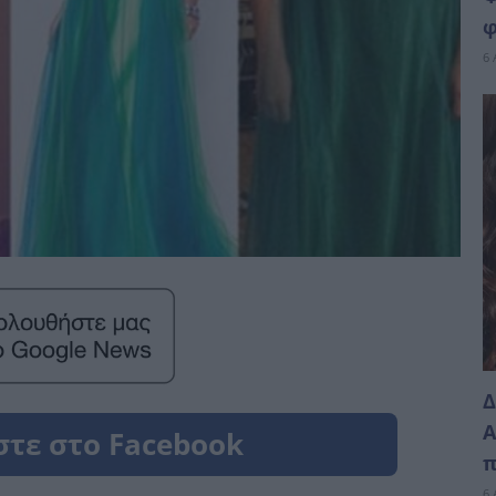
φ
6 
Δ
Α
π
6 