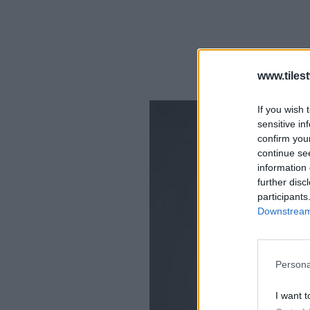
www.tiles
If you wish 
sensitive in
confirm you
continue se
information 
further disc
participants
Downstream 
Persona
I want t