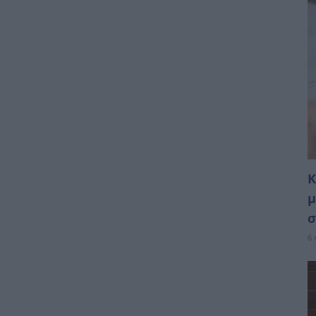
Κ
μ
σ
6 