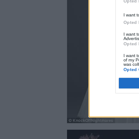
Opted 
I want t
Opted 
I want 
Advertis
Opted 
I want t
of my P
was col
Opted 