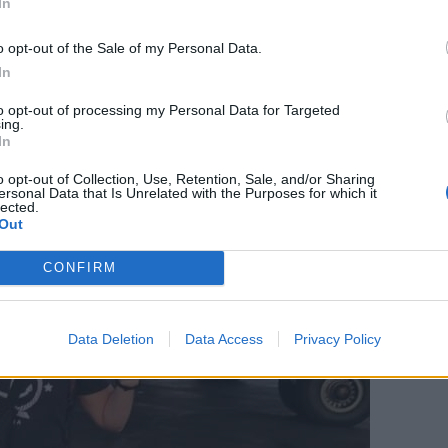
In
στο εξειδικευμένο κέντρο του Ανόβερου σε
o opt-out of the Sale of my Personal Data.
Χαϊδελβέργη δεν φαίνεται να έχουν καμία
In
ς φοιτητής φέρεται ότι έχει επιστρέψει στην
to opt-out of processing my Personal Data for Targeted
ό Νοσοκομείο Λάρισας, δίνοντας μάχη με τον
ing.
In
o opt-out of Collection, Use, Retention, Sale, and/or Sharing
ersonal Data that Is Unrelated with the Purposes for which it
lected.
Out
CONFIRM
Data Deletion
Data Access
Privacy Policy