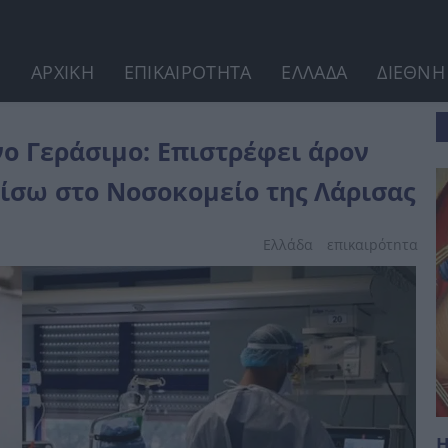
ΑΡΧΙΚΗ
ΕΠΙΚΑΙΡΟΤΗΤΑ
ΕΛΛΑΔΑ
ΔΙΕΘΝΗ
ον άρον από Ανόβερο και...
νο Γεράσιμο: Επιστρέφει άρον
πίσω στο Νοσοκομείο της Λάρισας
Ελλάδα
επικαιpότnτα
Η