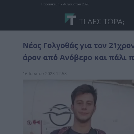
Παρασκευή 7 Αυγούστου 2026
Ελλάδα
Νέος Γολγοθάς για τον 21χρονο Γεράσιμο: Επιστρέφει άρ
Νέος Γολγοθάς για τον 21χρο
άρον από Ανόβερο και πάλι 
16 Ιουλίου 2023 12:58