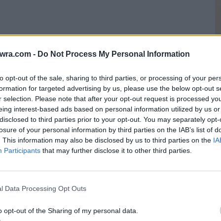
twra.com -
Do Not Process My Personal Information
to opt-out of the sale, sharing to third parties, or processing of your per
formation for targeted advertising by us, please use the below opt-out s
r selection. Please note that after your opt-out request is processed y
eing interest-based ads based on personal information utilized by us or
disclosed to third parties prior to your opt-out. You may separately opt-
Σ
losure of your personal information by third parties on the IAB’s list of
ς αναγκάστηκε να φύγει με την οικογένειά του
α
. This information may also be disclosed by us to third parties on the
IA
itute, στο Ανόβερο της Γερμανίας, που θεωρείται
Participants
that may further disclose it to other third parties.
θ
ον κόσμο, έπειτα από μόλις 10 ημέρες
6 
l Data Processing Opt Outs
το φως της δημοσιότητας τα προηγούμενα 24ωρα,
o opt-out of the Sharing of my personal data.
 ζωής να μεταφέρεται μετά την ολοκλήρωση του