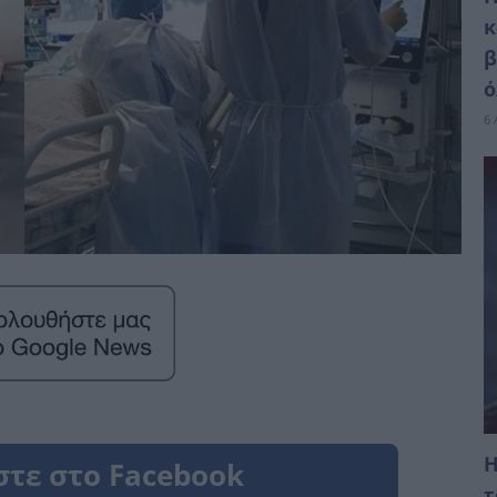
κ
β
ό
6 
Η
τ