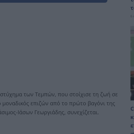
τ
6 
υστύχημα των Τεμπών, που στοίχισε τη ζωή σε
ο μοναδικός επιζών από το πρώτο βαγόνι της
C
ράσιμος-Ιάσων Γεωργιάδης, συνεχίζεται.
κ
ε
φ