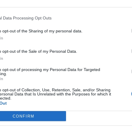
l Data Processing Opt Outs
o opt-out of the Sharing of my personal data.
In
o opt-out of the Sale of my Personal Data.
In
Χ
to opt-out of processing my Personal Data for Targeted
ing.
Κ
μανία όπου οι γονείς του ήταν μετανάστες.
In
α
 και τελείωσε το Λύκειο στην
o opt-out of Collection, Use, Retention, Sale, and/or Sharing
8 
ersonal Data that Is Unrelated with the Purposes for which it
ιδαγωγικής Ακαδημίας Φλώρινας καθώς και του
lected.
Out
υ Θεσσαλίας. Ήταν επίσης κάτοχος
ργάνωση και Διοίκηση Σχολικών Μονάδων.Έζησε
CONFIRM
 σε δημόσια σχολεία της περιοχής.Διετέλεσε
τελευταία 6 χρόνια ήταν Διευθυντής στο 2ο Δ.Σ.