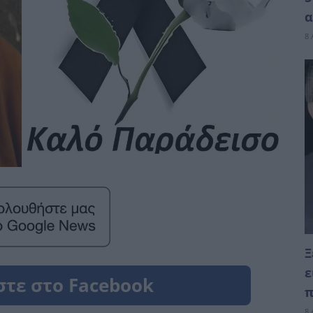
α
8 
Ξ
ε
π
8 