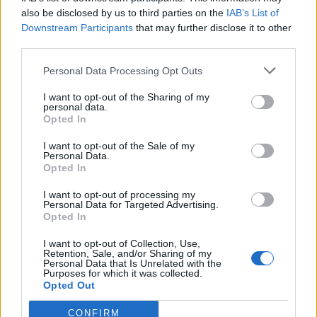
also be disclosed by us to third parties on the
IAB’s List of
Downstream Participants
that may further disclose it to other
third parties.
Personal Data Processing Opt Outs
Αντιμέτωπη με κατηγορία
I want to opt-out of the Sharing of my
personal data.
ανθρωποκτονίας από αμέλεια
Opted In
I want to opt-out of the Sale of my
Η Τζόνσον οδηγήθηκε στις φυλακές της
Personal Data.
Opted In
κομητείας Ascension και αντιμετωπίζει
κατηγορία ανθρωποκτονίας από αμέλεια.
I want to opt-out of processing my
Personal Data for Targeted Advertising.
Opted In
Οι δικαστικές Αρχές αναμένεται να εξετάσουν
I want to opt-out of Collection, Use,
αναλυτικά τις συνθήκες κάτω από τις οποίες
Retention, Sale, and/or Sharing of my
Personal Data that Is Unrelated with the
Purposes for which it was collected.
σημειώθηκε το τραγικό περιστατικό, καθώς και
Opted Out
αν είχαν ληφθεί τα απαραίτητα μέτρα
CONFIRM