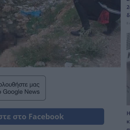
2
δ
8 
Η
κ
α