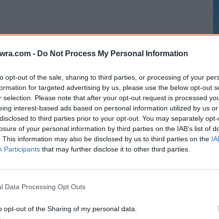
twra.com -
Do Not Process My Personal Information
οινώνησε 3 φορές με τον αντιδήμαρχο της
θεί του θέματος αλλά το άλογο βρίσκεται ακόμα
to opt-out of the sale, sharing to third parties, or processing of your per
formation for targeted advertising by us, please use the below opt-out s
r selection. Please note that after your opt-out request is processed y
eing interest-based ads based on personal information utilized by us or
Η
disclosed to third parties prior to your opt-out. You may separately opt-
π
losure of your personal information by third parties on the IAB’s list of
Π
. This information may also be disclosed by us to third parties on the
IA
Participants
that may further disclose it to other third parties.
8 
l Data Processing Opt Outs
o opt-out of the Sharing of my personal data.