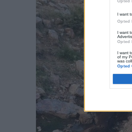
Opted 
I want t
Opted 
I want 
Advertis
Opted 
I want t
of my P
was col
Opted 