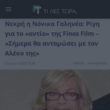
Νεκρή η Νόνικα Γαληνέα: Ρίγη
για το «αντίο» της Finos Film –
«Σήμερα θα ανταμώσει με τον
Αλέκο της»
Ελλάδα
επικαιpότnτα
2 Ιουνίου 2023 13:38