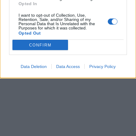
Opted In
Σύμφωνα με όσα ανέφερε στην εκπομπή ο
I want to opt-out of Collection, Use,
Retention, Sale, and/or Sharing of my
δημοσιογράφος Ανδρέας Καραγιάννης, η
Personal Data that Is Unrelated with the
Purposes for which it was collected.
πρώην ηθοποιός βρίσκεται πλέον σε δύο
Opted Out
μοναστήρια στη νότια Τανζανία, ενώ
CONFIRM
πνευματικός της καθοδηγητής είναι ο γέροντας
Απόστολος Αποστολάκης, ο οποίος την
στηρίζει στη μοναχική της πορεία.
Data Deletion
Data Access
Privacy Policy