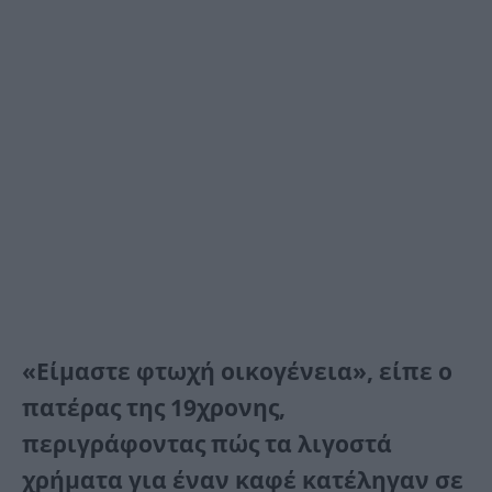
«Είμαστε φτωχή οικογένεια», είπε ο
πατέρας της 19χρονης,
περιγράφοντας πώς τα λιγοστά
χρήματα για έναν καφέ κατέληγαν σε