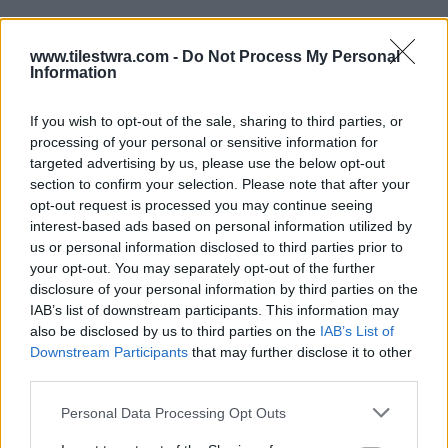
www.tilestwra.com -
Do Not Process My Personal
Information
If you wish to opt-out of the sale, sharing to third parties, or
processing of your personal or sensitive information for
targeted advertising by us, please use the below opt-out
section to confirm your selection. Please note that after your
Η κάτω μεριά:
Εκεί που υπάρχει η
opt-out request is processed you may continue seeing
interest-based ads based on personal information utilized by
παρουσία της αστυνομίας.
us or personal information disclosed to third parties prior to
your opt-out. You may separately opt-out of the further
Η πάνω μεριά:
Εκεί που, σύμφωνα με τον
disclosure of your personal information by third parties on the
ίδιο, υπάρχει ένα
«άβατο»
.
IAB’s list of downstream participants. This information may
also be disclosed by us to third parties on the
IAB’s List of
Downstream Participants
that may further disclose it to other
«Δεν περιγράφεται το σατανικό σχέδιο που
third parties.
έχουν. Πώς είναι δυνατόν να μην ξέρει κανείς
Personal Data Processing Opt Outs
τίποτα;»
διερωτήθηκε, καλώντας κι άλλα