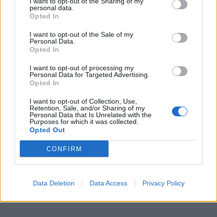
κορίτσια που βρέθηκαν σε αντίστοιχη θέση να
I want to opt-out of the Sharing of my
personal data.
μιλήσουν τώρα, πριν είναι αργά για άλλα
Opted In
παιδιά.
I want to opt-out of the Sale of my
Personal Data.
Opted In
Δείτε το βίντεο:
I want to opt-out of processing my
Personal Data for Targeted Advertising.
Opted In
I want to opt-out of Collection, Use,
Retention, Sale, and/or Sharing of my
Personal Data that Is Unrelated with the
Purposes for which it was collected.
Opted Out
CONFIRM
Data Deletion
Data Access
Privacy Policy