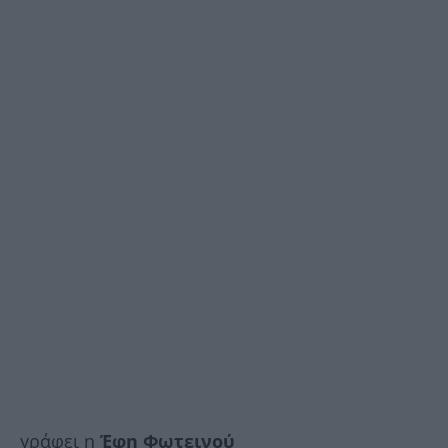
γράφει η
Έφη Φωτεινού