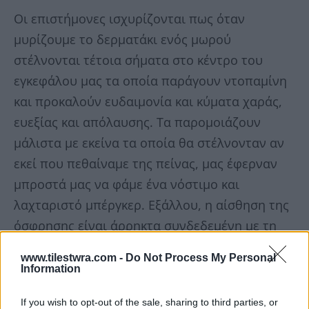
Οι επιστήμονες ισχυρίζονται πως όταν
μυρίζουμε το δερματάκι ενός μωρού
στέλνονται τέτοια σήματα στο κέντρο του
εγκεφάλου μας τα οποία παράγουν ντοπαμίνη
και προκαλούν ευδαιμονία και κύματα χαράς,
ευεξίας και απόλαυσης. Τα παρομοιάζουν
μάλιστα με εκείνα τα οποία θα στέλνονταν αν
εκεί που πεθαίναμε της πείνας, μας έφερναν
μπροστά μας να φάμε ένα νόστιμο και
λαχταριστό μπέργκερ. Εξάλλου, η αίσθηση της
όσφρησης είναι άρρηκτα συνδεδεμένη με τη
γεύση.
www.tilestwra.com -
Do Not Process My Personal
Information
If you wish to opt-out of the sale, sharing to third parties, or