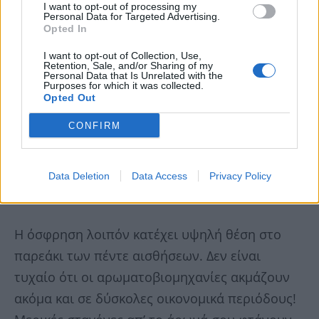
μιας και σε αντίθεση με τις υπόλοιπες τρεις
I want to opt-out of processing my
Personal Data for Targeted Advertising.
που έχουν συγκεκριμένα, απτά, ορατά
Opted In
ερεθίσματα, χρησιμοποιούν για
I want to opt-out of Collection, Use,
πληροφοριοδότες τους αόρατες χημικές
Retention, Sale, and/or Sharing of my
Personal Data that Is Unrelated with the
ουσίες. Οι τελευταίες, όταν γίνουν αντιληπτές
Purposes for which it was collected.
Opted Out
απ’ τις δύο συγκεκριμένες αισθήσεις, τους
CONFIRM
γίνεται σπέσιαλ υποδοχή και μεταδίδονται
στον εγκέφαλο τέτοια σήματα που εκείνο
ανταπαντάει με ένα τσουνάμι οργανικών και
Data Deletion
Data Access
Privacy Policy
συγκινησιακών αντιδράσεων.
Η όσφρηση λοιπόν κατέχει υψηλή θέση στο
παρεάκι των πέντε αισθήσεων. Δεν είναι
τυχαίο ότι οι αρωματοβιομηχανίες ακμάζουν
ακόμα και σε δύσκολες οικονομικά περιόδους!