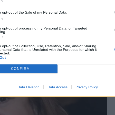
In
ζήλευε τρομερά. Ήταν ψυχανώμαλος και είχε
ιές. Με κακοποιούσε μέχρι που τον έδιωξα. Ήταν
o opt-out of the Sale of my Personal Data.
α μην γελάω. Μου έλεγε «θα είμαι κάτω από την
In
άσεις αλίμονο σου». Εμένα τώρα να μου κόψεις
to opt-out of processing my Personal Data for Targeted
ing.
μία, αλλά τον χώρισα.
In
o opt-out of Collection, Use, Retention, Sale, and/or Sharing
ersonal Data that Is Unrelated with the Purposes for which it
lected.
Out
CONFIRM
Data Deletion
Data Access
Privacy Policy