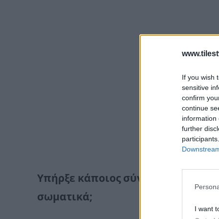
www.tiles
If you wish 
sensitive in
confirm you
continue se
information 
further disc
participants
Downstream 
Υπήρξε κάποιος σύντροφος που σας
Persona
σωματικά;
I want t