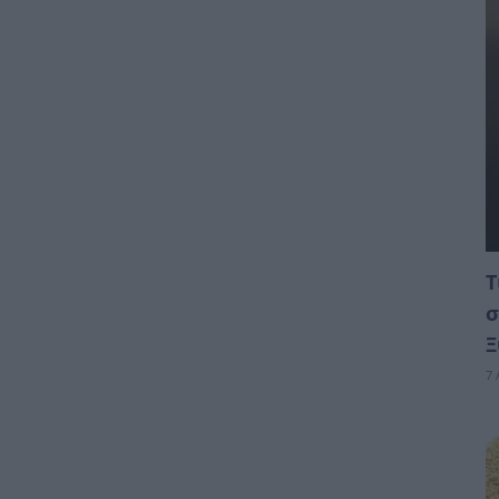
Τ
σ
Ξ
7 