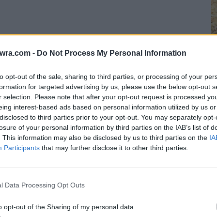
twra.com -
Do Not Process My Personal Information
to opt-out of the sale, sharing to third parties, or processing of your per
formation for targeted advertising by us, please use the below opt-out s
Τ
r selection. Please note that after your opt-out request is processed y
eing interest-based ads based on personal information utilized by us or
Π
disclosed to third parties prior to your opt-out. You may separately opt-
έ
losure of your personal information by third parties on the IAB’s list of
7 
. This information may also be disclosed by us to third parties on the
IA
Participants
that may further disclose it to other third parties.
 κακοποίησε είτε λεκτικά είτε
l Data Processing Opt Outs
o opt-out of the Sharing of my personal data.