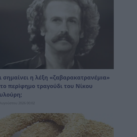
ι σημαίνει η λέξη «ζαβαρακατρανέμıα»
το περiφημο τραγούδι του Νίκου
υλούρη;
Αυγούστου 2026 00:02