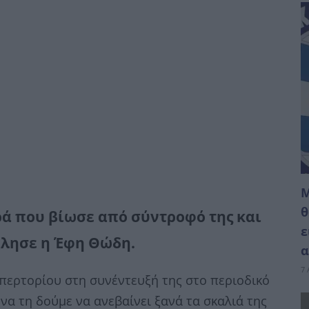
M
θ
ά που βίωσε από σύντροφό της και
ε
ίλησε η Έφη Θώδη.
α
7 
περτορίου στη συνέντευξή της στο περιοδικό
α τη δούμε να ανεβαίνει ξανά τα σκαλιά της