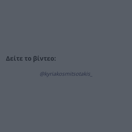
Δείτε το βίντεο:
@kyriakosmitsotakis_