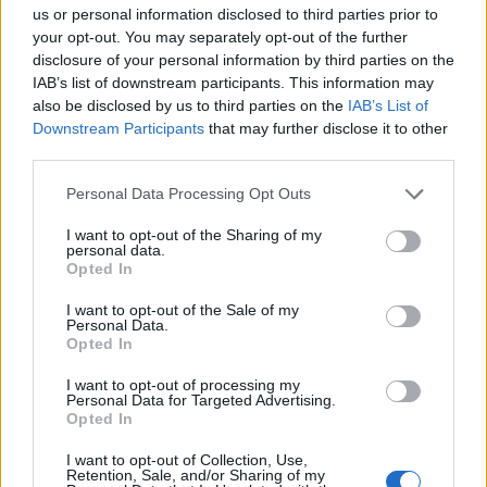
επιστροφή ενός ενοικίου σε παραπάνω από
us or personal information disclosed to third parties prior to
your opt-out. You may separately opt-out of the further
900.000 ενοικιαστές. Θα καταβάλλεται κάθε
disclosure of your personal information by third parties on the
Νοέμβριο, θα αφορά την κύρια κατοικία αλλά
IAB’s list of downstream participants. This information may
also be disclosed by us to third parties on the
IAB’s List of
και τη φοιτητική στέγη με μέγιστο ποσό τα 900
Downstream Participants
that may further disclose it to other
ευρώ και τα 800 ευρώ αντίστοιχα.
Και αν έχεις
third parties.
δύο παιδιά που σπουδάζουν θα πάρεις και
Personal Data Processing Opt Outs
για τα δύο
», προσθέτει μεταξύ άλλων.
I want to opt-out of the Sharing of my
personal data.
Opted In
I want to opt-out of the Sale of my
Personal Data.
Opted In
I want to opt-out of processing my
Personal Data for Targeted Advertising.
Opted In
I want to opt-out of Collection, Use,
Retention, Sale, and/or Sharing of my