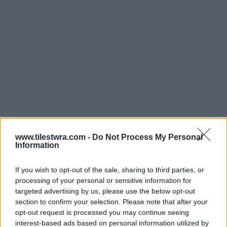
www.tilestwra.com -
Do Not Process My Personal
ΘΕΛΕΙΣ ΝΑ ΔΕΙΣ ΑΥΤΟ ΤΟ ΒΙΝΤΕΟ!
Information
If you wish to opt-out of the sale, sharing to third parties, or
♬ ORIGINAL SOUND – KYRIAKOS
processing of your personal or sensitive information for
MITSOTAKIS
targeted advertising by us, please use the below opt-out
section to confirm your selection. Please note that after your
opt-out request is processed you may continue seeing
«
Το νέο μέτρο λοιπόν προβλέπει ετήσια
interest-based ads based on personal information utilized by