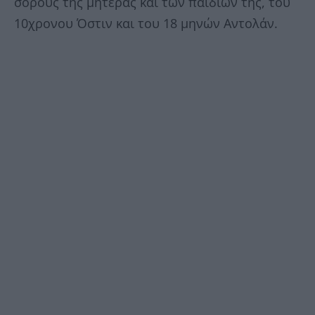
σορούς της μητέρας και των παιδιών της, του
10χρονου Όστιν και του 18 μηνών Αντολάν.