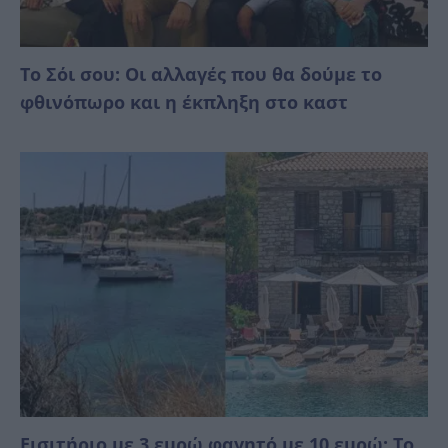
Το Σόι σου: Οι αλλαγές που θα δούμε το
φθινόπωρο και η έκπληξη στο καστ
Εισιτήριο με 3 εuρώ φαγητό με 10 εuρώ: Το