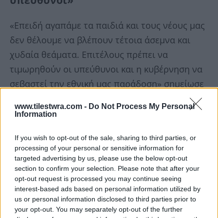
«Επειδή αγαπάμε τα παιδιά και τους νέους μας
δεν θέλουμε να βλέπουν τέτοια άσεμνα και
χυδαία θεάματα. Επιτέλους πρέπει να
τιμωρηθούν οι υπεύθυνοι και η κυβέρνηση να
σεβαστεί την εθνική μας παράδοση» σημείωσε
o πρόεδρος του κόμματος «Νίκη».
www.tilestwra.com -
Do Not Process My Personal
Information
Όπως χαρακτηριστικά τόνισε πρόκειται για ένα
If you wish to opt-out of the sale, sharing to third parties, or
βίντεο ερωτικού περιεχομένου όχι μόνο υπό
processing of your personal or sensitive information for
τους ήχους μιας προσευχής (της γνωστής που
targeted advertising by us, please use the below opt-out
την ξέρουν όλοι οι Έλληνες το “βασιλεύ
section to confirm your selection. Please note that after your
opt-out request is processed you may continue seeing
παράκλητε”) αλλά και υπό τους ήχους του
interest-based ads based on personal information utilized by
Εθνικού μας Ύμνου.
us or personal information disclosed to third parties prior to
your opt-out. You may separately opt-out of the further