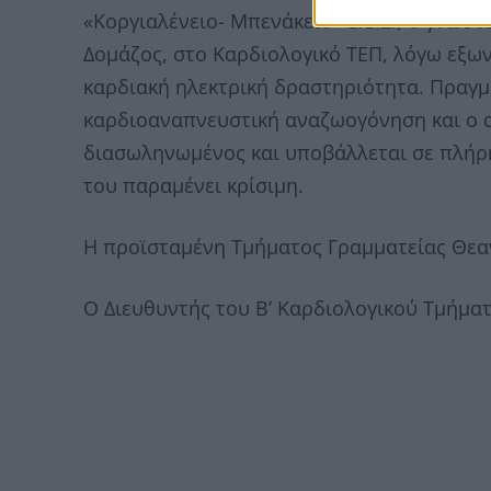
«Κοργιαλένειο- Μπενάκειο» Ε.Ε.Σ., ο γνωσ
Δομάζος, στο Καρδιολογικό ΤΕΠ, λόγω εξω
καρδιακή ηλεκτρική δραστηριότητα. Πρα
καρδιοαναπνευστική αναζωογόνηση και ο 
διασωληνωμένος και υποβάλλεται σε πλήρη
του παραμένει κρίσιμη.
Η προϊσταμένη Τμήματος Γραμματείας Θε
Ο Διευθυντής του Β’ Καρδιολογικού Τμήμα