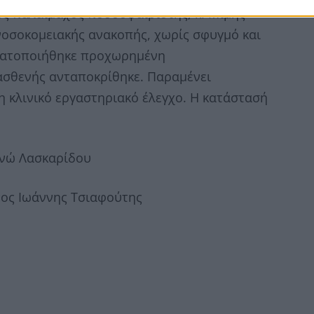
τός παλαίμαχος ποδοσφαιριστής, κ. Μίμης
νοσοκομειακής ανακοπής, χωρίς σφυγμό και
γματοποιήθηκε προχωρημένη
ασθενής ανταποκρίθηκε. Παραμένει
 κλινικό εργαστηριακό έλεγχο. Η κατάστασή
ανώ Λασκαρίδου
τος Ιωάννης Τσιαφούτης