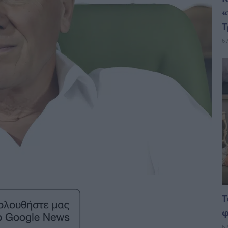
«
Τ
6 
Τ
φ
6 