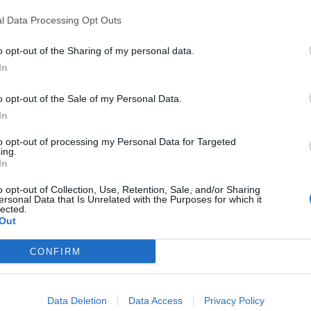
l Data Processing Opt Outs
o opt-out of the Sharing of my personal data.
In
o opt-out of the Sale of my Personal Data.
In
Τ
to opt-out of processing my Personal Data for Targeted
ing.
«
In
–
o opt-out of Collection, Use, Retention, Sale, and/or Sharing
6 
ersonal Data that Is Unrelated with the Purposes for which it
lected.
Out
CONFIRM
Data Deletion
Data Access
Privacy Policy
5 και ώρα 11:37 διεκομίσθη με ΕΚΑΒ στο Γ.Ν.Α.