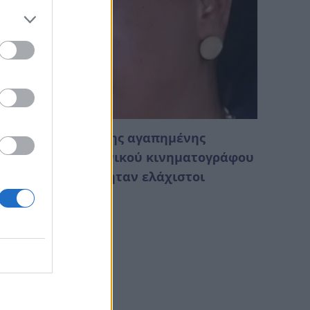
ο θλιβερό τέλος της αγαπημένης
μαμάς» του ελληνικού κινηματογράφου
 Στην κηδεία της ήταν ελάχιστοι
Αυγούστου 2026 01:18