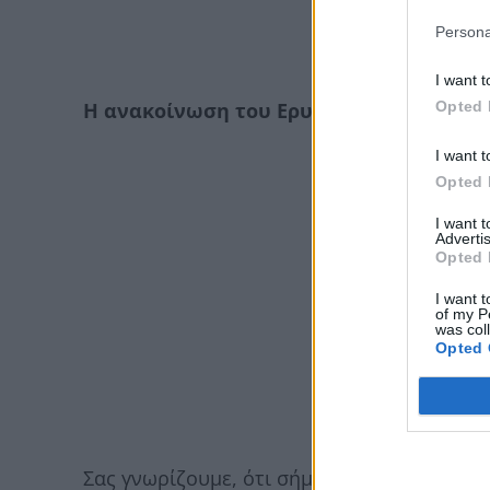
Persona
I want t
Opted 
Η ανακοίνωση του Ερυθρού Σταυρού
I want t
Opted 
I want 
Advertis
Opted 
I want t
of my P
was col
Opted 
Σας γνωρίζουμε, ότι σήμερα στις 22/01/202