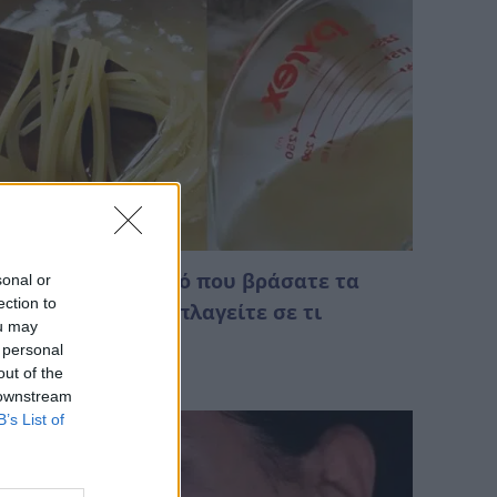
ην πετάτε το νερό που βράσατε τα
sonal or
ection to
ακαρόνια – Θα εκπλαγείτε σε τι
ou may
ρησιμεύει
 personal
out of the
Αυγούστου 2026 01:38
 downstream
B’s List of