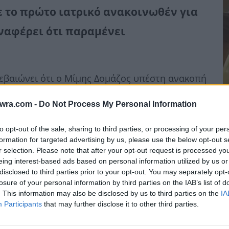
ε το πρώτο ιατρικό ανακοινωθέν για
ναφέρει ότι παραμένει
εβαιώνει ότι ο Μίμης Δομάζος υπέστη ανακοπή
 ανταποκρίθηκε και πλέον βρίσκεται
twra.com -
Do Not Process My Personal Information
η κατάσταση.
Μ
to opt-out of the sale, sharing to third parties, or processing of your per
formation for targeted advertising by us, please use the below opt-out s
μ
r selection. Please note that after your opt-out request is processed y
χ
eing interest-based ads based on personal information utilized by us or
disclosed to third parties prior to your opt-out. You may separately opt-
6 
losure of your personal information by third parties on the IAB’s list of
. This information may also be disclosed by us to third parties on the
IA
Participants
that may further disclose it to other third parties.