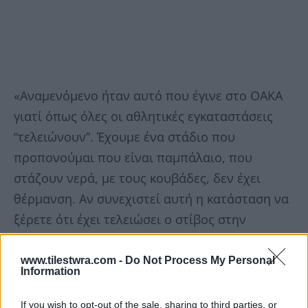
«Αναμενόμενο ήταν αυτό που έγινε στο ΟΑΚΑ
γιατί όπως όλες οι αθλητικές εγκαταστάσεις
“τελειώνουν”. Έχουμε ένα στάδιο που
προπονούμαι που είναι παμπάλαιο, που
στάζουν νερά, με τους κουβάδες, δεν έχει
θέρμανση. Αν συνεχιστεί αυτή η κατάσταση να
ξέρετε ότι έχει τελειώσει ο στίβος στην
Ελλάδα.
www.tilestwra.com -
Do Not Process My Personal
Information
Δείτε το βίντεο
If you wish to opt-out of the sale, sharing to third parties, or