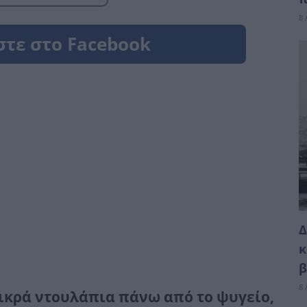
8 
Δ
κ
β
8 
μικρά ντουλάπια πάνω από το ψυγείο,