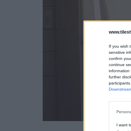
www.tiles
If you wish 
sensitive in
confirm you
continue se
information 
further disc
participants
Downstream 
Persona
I want t