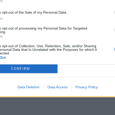
In
o opt-out of the Sale of my Personal Data.
In
to opt-out of processing my Personal Data for Targeted
ing.
In
o opt-out of Collection, Use, Retention, Sale, and/or Sharing
ersonal Data that Is Unrelated with the Purposes for which it
lected.
Out
CONFIRM
λάπια πάνω από το ψυγείο που υπάρχουν σε
Data Deletion
Data Access
Privacy Policy