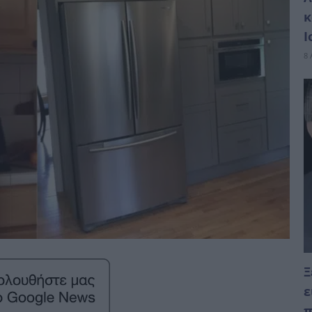
κ
Ι
8 
Ξ
ε
π