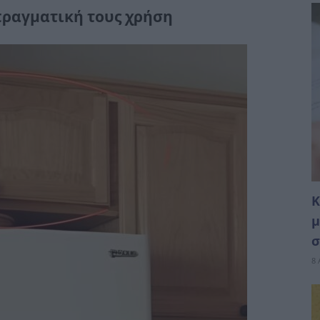
πραγματική τους χρήση
Κ
μ
σ
8 