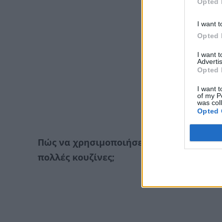
Opted 
I want t
Opted 
I want 
Advertis
Opted 
I want t
of my P
was col
Opted 
Πώς να χρησιμοποιήσετε τα μικρά ντου
πολλές κουζίνες;